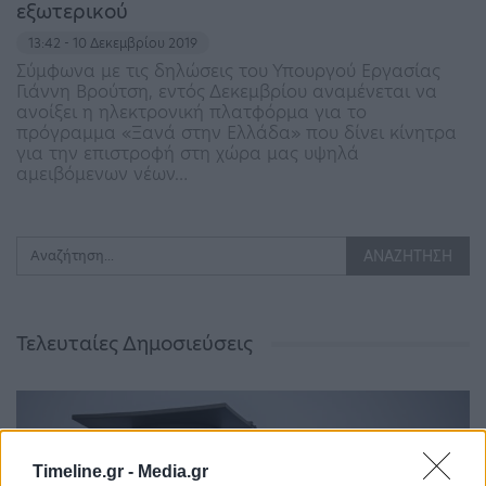
εξωτερικού
13:42 - 10 Δεκεμβρίου 2019
Σύμφωνα με τις δηλώσεις του Υπουργού Εργασίας
Γιάννη Βρούτση, εντός Δεκεμβρίου αναμένεται να
ανοίξει η ηλεκτρονική πλατφόρμα για το
πρόγραμμα «Ξανά στην Ελλάδα» που δίνει κίνητρα
για την επιστροφή στη χώρα μας υψηλά
αμειβόμενων νέων…
Τελευταίες Δημοσιεύσεις
Timeline.gr -
Media.gr