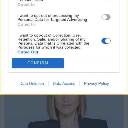
Opted In
I want to opt-out of processing my
Personal Data for Targeted Advertising.
Opted In
Ταινίες της Εβδομάδας: Η οικογένεια
I want to opt-out of Collection, Use,
Retention, Sale, and/or Sharing of my
Personal Data that Is Unrelated with the
Πορτοκάλος ταξιδεύει στην Ελλάδα
Purposes for which it was collected.
Opted Out
18:39 - 14 Σεπτεμβρίου 2023
CONFIRM
Data Deletion
Data Access
Privacy Policy