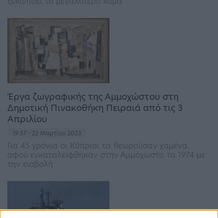
ξεκινήσει το μεγαλύτερο κύμα
Έργα ζωγραφικής της Αμμοχώστου στη
Δημοτική Πινακοθήκη Πειραιά από τις 3
Απριλίου
19:57 - 23 Μαρτίου 2023
Για 45 χρόνια οι Κύπριοι τα θεωρούσαν χαμένα,
αφού εγκαταλείφθηκαν στην Αμμόχωστο το 1974 με
την εισβολή