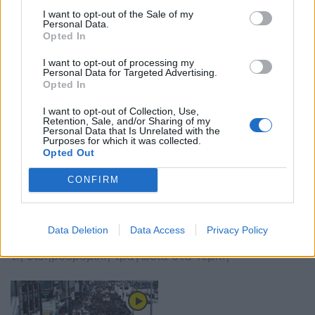
Η είσοδος και τις δύο ημέρες του φεστιβάλ είναι
I want to opt-out of the Sale of my
ελεύθερη απαιτείται όμως η κράτηση θέσης μέσω
Personal Data.
της ticketservices ή στο Ταμείο του Θεάτρου
Opted In
I want to opt-out of processing my
Personal Data for Targeted Advertising.
Opted In
I want to opt-out of Collection, Use,
Retention, Sale, and/or Sharing of my
Personal Data that Is Unrelated with the
Purposes for which it was collected.
Opted Out
ΠΝΟ: Δεμένα τα πλοία στον Πειραιά την
CONFIRM
Τετάρτη
16:12 - 6 Μαρτίου 2023
Αποφάσισε σε σημερινή της συνεδρίαση η
Data Deletion
Data Access
Privacy Policy
Πανελλήνια Ναυτική Ομοσπονδία (ΠΝΟ), με αφορμή
τη σιδηροδρομική τραγωδία στα Τέμπη