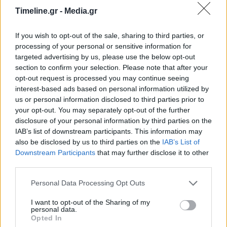
Timeline.gr -
Media.gr
If you wish to opt-out of the sale, sharing to third parties, or
Επισκέψιμα τα πλοία του Πολεμικού Ναυτικού
processing of your personal or sensitive information for
στον Πειραιά τια την επέτειο της 25ης
targeted advertising by us, please use the below opt-out
Μαρτίου
section to confirm your selection. Please note that after your
opt-out request is processed you may continue seeing
16:40 - 23 Μαρτίου 2023
interest-based ads based on personal information utilized by
Και συγκεκριμένα στην Ακτή Θεμιστοκλέους
us or personal information disclosed to third parties prior to
your opt-out. You may separately opt-out of the further
disclosure of your personal information by third parties on the
IAB’s list of downstream participants. This information may
also be disclosed by us to third parties on the
IAB’s List of
Downstream Participants
that may further disclose it to other
third parties.
Personal Data Processing Opt Outs
Στις 20 και 21 Μαρτίου το 6ο Φεστιβάλ
I want to opt-out of the Sharing of my
Κιθάρας Πειραιά
personal data.
Opted In
16:55 - 16 Μαρτίου 2023