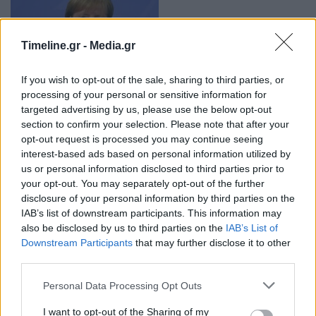
Timeline.gr -
Media.gr
If you wish to opt-out of the sale, sharing to third parties, or
processing of your personal or sensitive information for
Νέος ρόλος για την Άνγκελα Μέρκελ: Πού
targeted advertising by us, please use the below opt-out
αναλαμβάνει πρόεδρος
section to confirm your selection. Please note that after your
opt-out request is processed you may continue seeing
13:56 - 30 Ιουνίου 2022
interest-based ads based on personal information utilized by
Θα αναλάβει καθήκοντα το φθινόπωρο
us or personal information disclosed to third parties prior to
your opt-out. You may separately opt-out of the further
disclosure of your personal information by third parties on the
IAB’s list of downstream participants. This information may
also be disclosed by us to third parties on the
IAB’s List of
Downstream Participants
that may further disclose it to other
third parties.
Personal Data Processing Opt Outs
Μέρκελ για Πούτιν: Πρέπει να τον παίρνεις
I want to opt-out of the Sharing of my