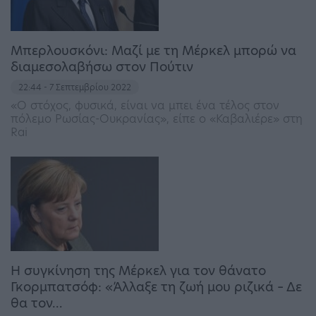
Μπερλουσκόνι: Μαζί με τη Μέρκελ μπορώ να
διαμεσολαβήσω στον Πούτιν
22:44 - 7 Σεπτεμβρίου 2022
«Ο στόχος, φυσικά, είναι να μπει ένα τέλος στον
πόλεμο Ρωσίας-Ουκρανίας», είπε ο «Καβαλιέρε» στη
Rai
Η συγκίνηση της Μέρκελ για τον θάνατο
Γκορμπατσόφ: «Άλλαξε τη ζωή μου ριζικά – Δε
θα τον…