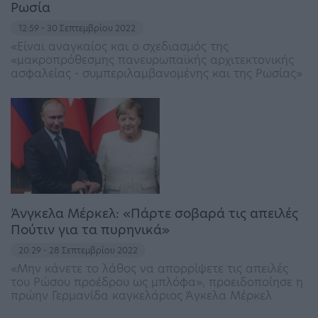
Ρωσία
12:59 - 30 Σεπτεμβρίου 2022
«Είναι αναγκαίος και ο σχεδιασμός της
«μακροπρόθεσμης πανευρωπαϊκής αρχιτεκτονικής
ασφαλείας - συμπεριλαμβανομένης και της Ρωσίας»
Άνγκελα Μέρκελ: «Πάρτε σοβαρά τις απειλές
Πούτιν για τα πυρηνικά»
20:29 - 28 Σεπτεμβρίου 2022
«Μην κάνετε το λάθος να απορρίψετε τις απειλές
του Ρώσου προέδρου ως μπλόφα», προειδοποίησε η
πρώην Γερμανίδα καγκελάριος Άγκελα Μέρκελ