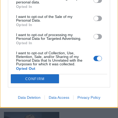
σοβαρά – Τι είπε για την Ουκρανία
personal data.
Opted In
18:48 - 17 Ιουνίου 2022
Τι είπε σε σχετική της συνέντευξη
I want to opt-out of the Sale of my
Personal Data.
Opted In
I want to opt-out of processing my
Personal Data for Targeted Advertising.
Opted In
I want to opt-out of Collection, Use,
Retention, Sale, and/or Sharing of my
Personal Data that Is Unrelated with the
Purposes for which it was collected.
Γερμανία: Το Ομοσπονδιακό Δικαστήριο
Opted Out
δικαιώνει προσφυγή της AfD κατά της Μέρκελ
CONFIRM
15:09 - 15 Ιουνίου 2022
Εκπρόσωπος της πρώην καγκελαρίου δήλωσε
σήμερα σχετικά ότι «η Άνγκελα Μέρκελ σέβεται
ασφαλώς την απόφαση του Δικαστηρίου», χωρίς
Data Deletion
Data Access
Privacy Policy
ωστόσο να αναφερθεί στην ουσία του θέματος