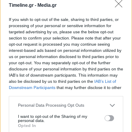
Timeline.gr -
Media.gr
If you wish to opt-out of the sale, sharing to third parties, or
Στη Μολδαβία αύριο, Τρίτη, η Κατερίνα
processing of your personal or sensitive information for
Σακελλαροπούλου για επίσημη επίσκεψη
targeted advertising by us, please use the below opt-out
18:54 - 27 Φεβρουαρίου 2023
section to confirm your selection. Please note that after your
H επίσκεψη της Προέδρου της Δημοκρατίας θα
opt-out request is processed you may continue seeing
διαρκέσει από τις 28 Φεβρουαρίου έως τις 2
interest-based ads based on personal information utilized by
Μαρτίου
us or personal information disclosed to third parties prior to
your opt-out. You may separately opt-out of the further
disclosure of your personal information by third parties on the
IAB’s list of downstream participants. This information may
also be disclosed by us to third parties on the
IAB’s List of
Downstream Participants
that may further disclose it to other
third parties.
Personal Data Processing Opt Outs
Στο Κίεβο ο Ισραηλινός ΥΠΕΞ – Πρώτη
I want to opt-out of the Sharing of my
επίσκεψη υπουργού του Ισραήλ στην
personal data.
Opted In
Ουκρανία από την έναρξη…