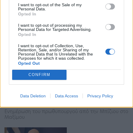
10:45 - 16 Φεβρουαρίου 2023
I want to opt-out of the Sale of my
Personal Data.
«Βρισκόμασταν στο πλευρό του ουκρανικού λαού
Opted In
και της Ουκρανίας την προηγούμενη χρονιά»,
δήλωσε ο Κοέν κατά την άφιξή του
I want to opt-out of processing my
Personal Data for Targeted Advertising.
Opted In
I want to opt-out of Collection, Use,
Retention, Sale, and/or Sharing of my
Personal Data that Is Unrelated with the
Purposes for which it was collected.
Opted Out
CONFIRM
Μητσοτάκης: Επίσκεψη στον Κάμπο στα τέλη
Ιανουαρίου – Το παρασκήνιο της περιοδείας
στη Λάρισα…
Data Deletion
Data Access
Privacy Policy
08:23 - 19 Ιανουαρίου 2023
Ενημέρωση του πρωθυπουργού από την Μπίζιου στο
Μαξίμου