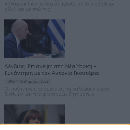
πολιτειακή και πολιτική ηγεσία, το Κοινοβούλιο,
αλλά και με πολίτες
Δένδιας: Επίσκεψη στη Νέα Υόρκη –
Συνάντηση με τον Αντόνιο Γκουτέρες
09:37 - 16 Μαρτίου 2023
Oι συζητήσεις αναμένεται να καλύψουν σειρά
διεθνών και περιφερειακών ζητημάτων