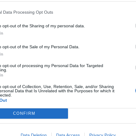
 Ξέσπασε η αδερφή του φερόμενου ως
l Data Processing Opt Outs
α δω τα μάτια του και θα καταλάβω αν…
o opt-out of the Sharing of my personal data.
ίου 2023
πληροφορίες για την δράση του 44χρονου
In
νου
o opt-out of the Sale of my Personal Data.
In
Νέα Σμύρνη: Εμφανίστηκε η 14χρονη –
τική δίωξη στους συλληφθέντες για…
to opt-out of processing my Personal Data for Targeted
ing.
ίου 2023
In
α μιλήσει στις αρχές για την υπόθεση
o opt-out of Collection, Use, Retention, Sale, and/or Sharing
.
ersonal Data that Is Unrelated with the Purposes for which it
lected.
Out
υνελήφθη 41χρονος που κατηγορείται για
ασέλγεια ανηλίκου
CONFIRM
ίου 2023
εται να είναι από το συγγενικό περιβάλλον του
Data Deletion
Data Access
Privacy Policy