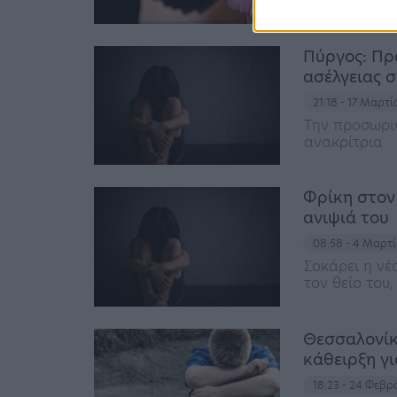
δράστη
Πύργος: Πρ
ασέλγειας σ
21:18 - 17 Μαρτ
Την προσωρι
ανακρίτρια
Φρίκη στον
ανιψιά του
08:58 - 4 Μαρτ
Σοκάρει η νέ
τον θείο του
Θεσσαλονίκ
κάθειρξη γ
18:23 - 24 Φεβ