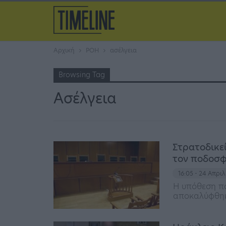
Αρχική
ΡΟΗ
ασέλγεια
Browsing Tag
Ασέλγεια
Στρατοδικεί
τον ποδοσφ
16:05 - 24 Απρι
Η υπόθεση πο
αποκαλύφθηκ