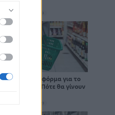
σνακ
18:11 - 15 Σεπτεμβρίου 2023
Άνοιξε η πλατφόρμα για το
Market Pass – Πότε θα γίνουν
οι πληρωμές
15:13 - 15 Σεπτεμβρίου 2023