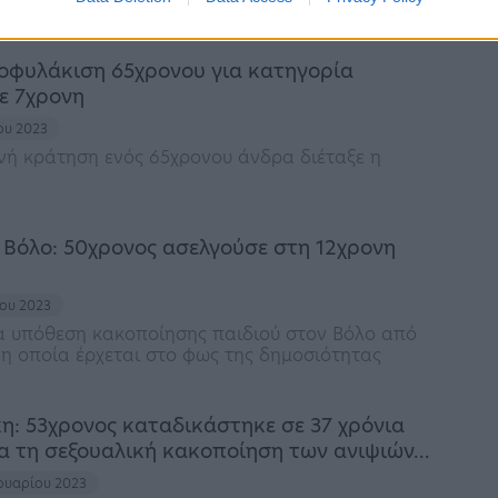
οφυλάκιση 65χρονου για κατηγορία
ε 7χρονη
ίου 2023
νή κράτηση ενός 65χρονου άνδρα διέταξε η
 Βόλο: 50χρονος ασελγούσε στη 12χρονη
ίου 2023
α υπόθεση κακοποίησης παιδιού στον Βόλο από
, η οποία έρχεται στο φως της δημοσιότητας
η: 53χρονος καταδικάστηκε σε 37 χρόνια
ια τη σεξουαλική κακοποίηση των ανιψιών…
ρουαρίου 2023