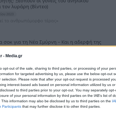
ήτης: Ξεσπούν οι γονείς του ανήλικου
 τον λυράρη (Βίντεο)
τίου 2023
εί το ανθρωπόμορφο τέρας»
α σοκ για τη Νέα Σμύρνη – Και η αδερφή της
χε εξαφανιστεί για 3…
ίου 2023
r -
Media.gr
της δομής
to opt-out of the sale, sharing to third parties, or processing of your per
formation for targeted advertising by us, please use the below opt-out s
r selection. Please note that after your opt-out request is processed y
κές αποκαλύψεις για τον προπονητή που
eing interest-based ads based on personal information utilized by us or
ι για βιασμούς – Έρευνες για…
disclosed to third parties prior to your opt-out. You may separately opt-
losure of your personal information by third parties on the IAB’s list of
ίου 2023
. This information may also be disclosed by us to third parties on the
IA
αγγελίες σε βάρος του προπονητή Τάε Κβον Ντο
Participants
that may further disclose it to other third parties.
 περίοδο από το 2009 έως το 2020