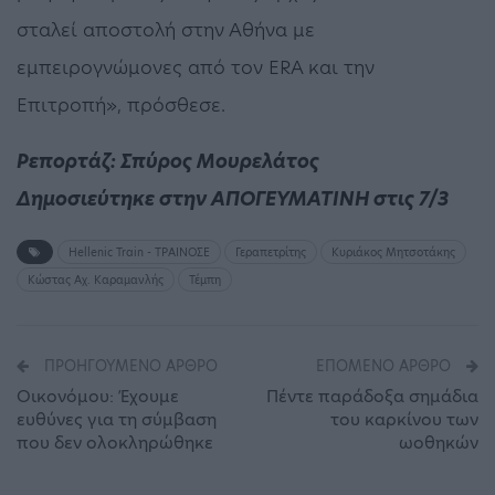
σταλεί αποστολή στην Αθήνα με
εμπειρογνώμονες από τον ERA και την
Επιτροπή», πρόσθεσε.
Ρεπορτάζ: Σπύρος Μουρελάτος
Δημοσιεύτηκε στην ΑΠΟΓΕΥΜΑΤΙΝΗ στις 7/3
Hellenic Train - ΤΡΑΙΝΟΣΕ
Γεραπετρίτης
Κυριάκος Μητσοτάκης
Κώστας Αχ. Καραμανλής
Τέμπη
ΠΡΟΗΓΟΎΜΕΝΟ ΆΡΘΡΟ
ΕΠΌΜΕΝΟ ΆΡΘΡΟ
Οικονόμου: Έχουμε
Πέντε παράδοξα σημάδια
ευθύνες για τη σύμβαση
του καρκίνου των
που δεν ολοκληρώθηκε
ωοθηκών