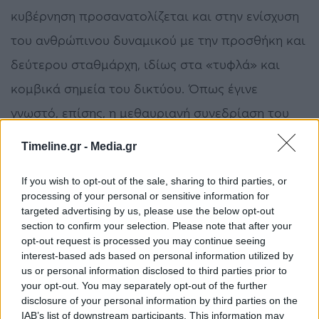
κυβέρνηση προσανατολίζεται και στην ενίσχυση
του ανθρώπινου δυναμικού με την προσθήκη και
δεύτερου σταθμάρχη, ιδίως στα «τυφλά» και
κομβικά σημεία του δικτύου. Όπως έγινε
γνωστό, επίσης, η μεθαυριανή συνεδρίαση του
υπουργικού συμβουλίου θα ασχοληθεί κατά
Timeline.gr -
Media.gr
μείζονα λόγο με τις θεσμικές παρεμβάσεις που
If you wish to opt-out of the sale, sharing to third parties, or
απαιτούνται, ώστε να δρομολογηθούν άμεσα οι
processing of your personal or sensitive information for
προαναφερθείσες, αλλά και οι άλλες
targeted advertising by us, please use the below opt-out
section to confirm your selection. Please note that after your
περισσότερο μεσοπρόθεσμου χαρακτήρα
opt-out request is processed you may continue seeing
κυβερνητικές παρεμβάσεις.
interest-based ads based on personal information utilized by
us or personal information disclosed to third parties prior to
your opt-out. You may separately opt-out of the further
Επικοινωνία με την πρόεδρο της
Ευρωπαϊκής
disclosure of your personal information by third parties on the
IAB’s list of downstream participants. This information may
Επιτροπής
,
Ούρσουλα φον ντερ Λάιεν
είχε το