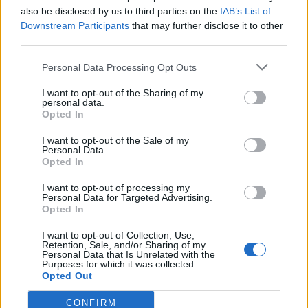
also be disclosed by us to third parties on the
IAB’s List of
πρωί ο πρωθυπουργός, Κυριάκος Μητσοτάκης
,
Downstream Participants
that may further disclose it to other
third parties.
με στόχο την ευρωπαϊκή συμβολή στην παροχή
Personal Data Processing Opt Outs
τεχνογνωσίας αλλά και την επιτάχυνση της
στήριξης για την ολοκλήρωση των έργων
I want to opt-out of the Sharing of my
personal data.
σχετικά με την ασφάλεια του υπάρχοντος
Opted In
δικτύου
αλλά και την επέκτασή του. Σε σχετική
I want to opt-out of the Sale of my
Personal Data.
ανάρτηση ο πρωθυπουργός ανέφερε ότι
Opted In
«
είμαστε αποφασισμένοι να κινητοποιήσουμε
I want to opt-out of processing my
Personal Data for Targeted Advertising.
κάθε διαθέσιμο πόρο
». Από την πλευρά της, η
Opted In
επικεφαλής της Ευρωπαϊκής Επιτροπής, όπως
I want to opt-out of Collection, Use,
Retention, Sale, and/or Sharing of my
ανέφερε και η ίδια σε ανάρτησή της, δεσμεύθηκε
Personal Data that Is Unrelated with the
Purposes for which it was collected.
Opted Out
πως οι Βρυξέλλες «θα παράσχουν κάθε δυνατή
τεχνική υποστήριξη, ώστε να μπορέσει η Ελλάδα
CONFIRM