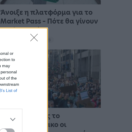
Άνοιξε η πλατφόρμα για το
Market Pass – Πότε θα γίνουν
οι πληρωμές
15:13 - 15 Σεπτεμβρίου 2023
sonal or
ection to
ou may
 personal
out of the
 downstream
B’s List of
Στους δρόμους το
Σαββατοκύριακο οι