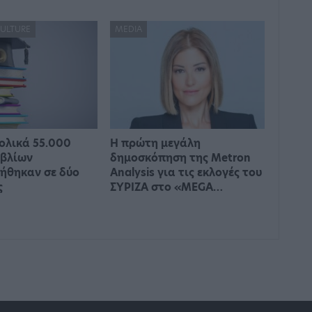
CULTURE
MEDIA
ολικά 55.000
Η πρώτη μεγάλη
ιβλίων
δημοσκόπηση της Metron
ήθηκαν σε δύο
Analysis για τις εκλογές του
ς
ΣΥΡΙΖΑ στο «MEGA…