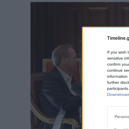
Timeline.g
If you wish 
sensitive in
confirm you
continue se
information 
further disc
participants
Downstream 
Persona