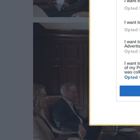
I want t
Opted 
I want t
Opted 
I want 
Advertis
Opted 
I want t
of my P
was col
Opted 