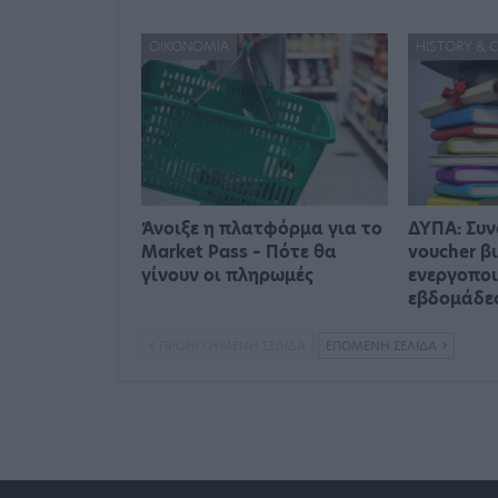
ΟΙΚΟΝΟΜΊΑ
HISTORY & 
Άνοιξε η πλατφόρμα για το
ΔΥΠΑ: Συν
Market Pass – Πότε θα
voucher β
γίνουν οι πληρωμές
ενεργοποι
εβδομάδε
ΠΡΟΗΓΟΎΜΕΝΗ ΣΕΛΊΔΑ
ΕΠΌΜΕΝΗ ΣΕΛΊΔΑ