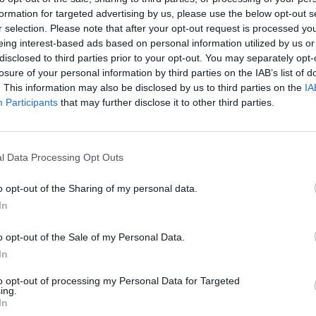
formation for targeted advertising by us, please use the below opt-out s
από τον Πρόεδρο της Βουλής έναν τουλάχιστον
r selection. Please note that after your opt-out request is processed y
νου Προέδρου. Η εκλογή του Προέδρου της
eing interest-based ads based on personal information utilized by us or
disclosed to third parties prior to your opt-out. You may separately opt-
άση, καθώς από τον Μάρτιο του 2019 έχει
losure of your personal information by third parties on the IAB’s list of
εδρου της Δημοκρατίας με τη διάλυση της
. This information may also be disclosed by us to third parties on the
IA
Participants
that may further disclose it to other third parties.
λογών.
α πλειοψηφία 224 ψήφων εγκρίθηκε το άρθρο 32
l Data Processing Opt Outs
ου της Δημοκρατίας από τη διάλυση της
o opt-out of the Sharing of my personal data.
νέο τοπίο για την κυβέρνηση Μητσοτάκη,
In
ε αφορμή την εκλογή νέου Προέδρου της
o opt-out of the Sale of my Personal Data.
In
ς Δημοκρατίας: Σύμφωνα με το άρθρο 32 του
to opt-out of processing my Personal Data for Targeted
ing.
 Δημοκρατίας από τη Βουλή γίνεται με
In