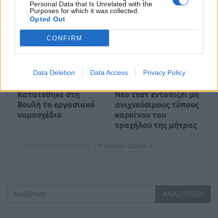
Personal Data that Is Unrelated with the
ΣΥΡΙΖΑ στο «MEGA…
επλήγησαν…
Purposes for which it was collected.
Opted Out
ΠΟΛΙΤΙΚΉ
TECH & SCIENCE
CONFIRM
Data Deletion
Data Access
Privacy Policy
Κατατέθηκε στη
Νέο τεστ εντοπίζει μη
Βουλή το εργασιακό
ανιχνεύσιμους τύπους
νομοσχέδιο
καρκίνου του
τραχήλου της μήτρας
ΠΡΟΗΓΟΎΜΕΝΗ ΣΕΛΊΔΑ
ΕΠΌΜΕΝΗ ΣΕΛΊΔΑ