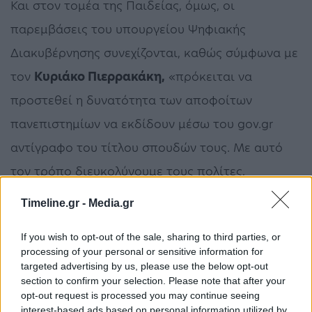
Και στον τομέα της Παιδείας, όμως, οι
παρεμβάσεις του υπουργείου Ψηφιακής
Διακυβέρνησης συνεχίζονται, καθώς σύμφωνα με
τον
Κυριάκο Πιερρακάκη,
«πρόκειται να
προστεθεί η δυνατότητα των αποφοίτων
πανεπιστημίων να εκδίδουν μέσω του gov.gr
αντίγραφο του τίτλου σπουδών τους. Με αυτό
τον τρόπο διευκολύνουμε τους πολίτες,
αποφορτίζουμε τις υπηρεσίες των
Timeline.gr -
Media.gr
πανεπιστημίων και ενισχύουμε τη διαφάνεια».
If you wish to opt-out of the sale, sharing to third parties, or
processing of your personal or sensitive information for
Πιερρακάκης
Πτυχίο
targeted advertising by us, please use the below opt-out
section to confirm your selection. Please note that after your
opt-out request is processed you may continue seeing
ΠΡΟΗΓΟΎΜΕΝΟ ΆΡΘΡΟ
ΕΠΌΜΕΝΟ ΆΡΘΡΟ
interest-based ads based on personal information utilized by