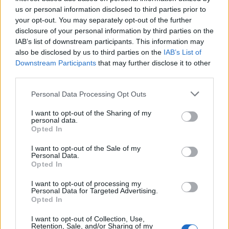
Ρετζέπ Ταγίπ Ερντογάν:
«Κλειδώνει» το νέο
us or personal information disclosed to third parties prior to
Οι βόλτες στη Νέα Υόρκη
σχήμα επιδοτήσεων σε
your opt-out. You may separately opt-out of the further
και οι selfie με τον κόσμο
ρεύμα και φυσικό αέριο –
disclosure of your personal information by third parties on the
(Βίντεο)
Τα επικρατέστερα
IAB’s list of downstream participants. This information may
σενάρια
also be disclosed by us to third parties on the
IAB’s List of
Downstream Participants
that may further disclose it to other
third parties.
Personal Data Processing Opt Outs
Μπορεί επίσης να σε ενδιαφέρει
I want to opt-out of the Sharing of my
personal data.
MEDIA
ΠΟΛΙΤΙΚΉ
Opted In
I want to opt-out of the Sale of my
Personal Data.
Opted In
I want to opt-out of processing my
Personal Data for Targeted Advertising.
Η πρώτη μεγάλη
Υπουργείο Εργασίας:
Opted In
δημοσκόπηση της
Τα άμεσα μέτρα
Metron Analysis για
στήριξης πολιτών και
I want to opt-out of Collection, Use,
Retention, Sale, and/or Sharing of my
τις εκλογές του
επιχειρήσεων που