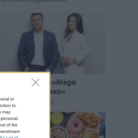
Σε νέα ώρα το «Mega
Σαββατοκύριακο»
sonal or
20:14 - 15 Σεπτεμβρίου 2023
ection to
ou may
 personal
out of the
 downstream
B’s List of