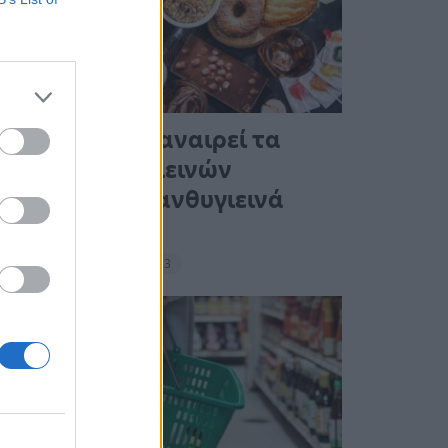
Ένας στους 4 αναιρεί τα
οφέλη των υγιεινών
γευμάτων με ανθυγιεινά
σνακ
18:11 - 15 Σεπτεμβρίου 2023