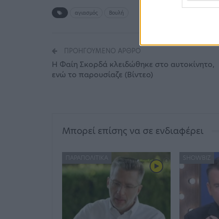
αγιασμός
Βουλή
ΠΡΟΗΓΟΎΜΕΝΟ ΆΡΘΡΟ
Η Φαίη Σκορδά κλειδώθηκε στο αυτοκίνητο,
ενώ το παρουσίαζε (Βίντεο)
Μπορεί επίσης να σε ενδιαφέρει
ΠΑΡΑΠΟΛΙΤΙΚΆ
SHOWBIZ