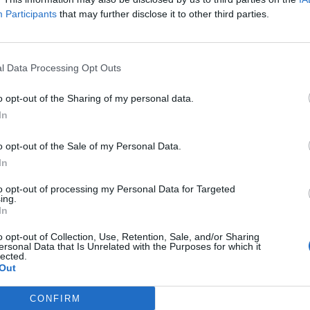
Participants
that may further disclose it to other third parties.
l Data Processing Opt Outs
o opt-out of the Sharing of my personal data.
In
τάκη , ο οποίος αναχώρησε εσπευσμένα για
o opt-out of the Sale of my Personal Data.
In
σης της κατάστασης της υγείας του πατέρα της
to opt-out of processing my Personal Data for Targeted
κε στη Βουλή ο καθιερωμένος αγιασμός για
ing.
In
εριόδου.
o opt-out of Collection, Use, Retention, Sale, and/or Sharing
ersonal Data that Is Unrelated with the Purposes for which it
lected.
Out
 στα Parapolitika.gr
CONFIRM