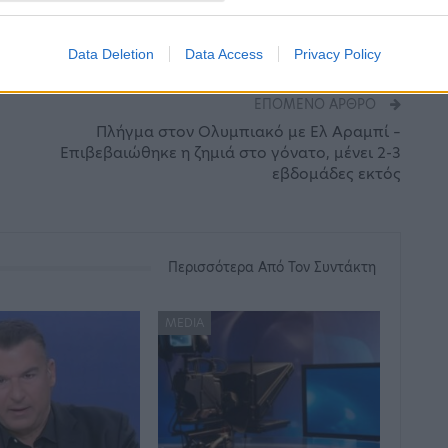
Data Deletion
Data Access
Privacy Policy
ΕΠΌΜΕΝΟ ΆΡΘΡΟ
Πλήγμα στον Ολυμπιακό με Ελ Αραμπί –
Επιβεβαιώθηκε η ζημιά στο γόνατο, μένει 2-3
εβδομάδες εκτός
Περισσότερα Από Τον Συντάκτη
MEDIA