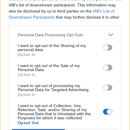
IAB’s list of downstream participants. This information may
εγκαταστάσεις των ελληνικών ΕΔ, πέραν της
also be disclosed by us to third parties on the
IAB’s List of
αμερικανικής ευκολίας Σούδας. Πλέον το λιμάνι
Downstream Participants
that may further disclose it to other
third parties.
της Αλεξανδρούπολης αποκτά άλλες προοπτικές
Personal Data Processing Opt Outs
από τις οποίες θα ωφεληθεί η χώρα και η τοπική
I want to opt-out of the Sharing of my
οικονομία. Επόμενες σε σειρά επενδύσεις είναι
personal data.
Opted In
το αεροδρόμιο της Λάρισας και η περιοχή
Μαραθίου της ναυτικής βάσης Σούδα. Εκτιμάται
I want to opt-out of the Sale of my
Personal Data.
Opted In
ότι στη Λάρισα θα επενδυθούν 12 με 15
εκατομμύρια ευρώ σε υποδομές, με αμερικανικά
I want to opt-out of processing my
Personal Data for Targeted Advertising.
Opted In
κεφάλαια. Στο Μαράθι υπολογίζεται ότι θα
επενδυθούν γύρω στα 6 εκατομμύρια ευρώ,
I want to opt-out of Collection, Use,
Retention, Sale, and/or Sharing of my
Personal Data that Is Unrelated with the
επίσης από αμερικανικά κεφάλαια. Οι υποδομές
Purposes for which it was collected.
Opted Out
αυτές θα μείνουν προς όφελος των ελληνικών ΕΔ.