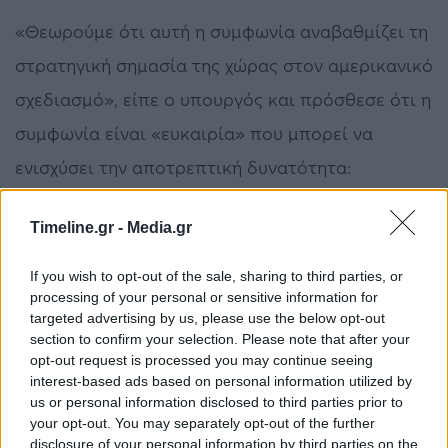
«Θεωρούμε ότι αυτή η συμφωνία αναβαθμίζει τη
στρατηγική σημασία της χώρας στον αμερικανικό
σχεδιασμό», είπε ο υπουργός και πρόσθεσε ότι η
συμφωνία είναι «ευκαιρία» που μπορεί να
ενισχύσει την αποτρεπτική δυνατότητα:
-με την ενισχυμένη παρουσία των αμερικανικών
Timeline.gr -
Media.gr
ΕΔ σε υποδομές που θα γίνουν σε επιλεγμένες
If you wish to opt-out of the sale, sharing to third parties, or
και οριοθετημένες, σαφώς, τοποθεσίες, κατόπιν
processing of your personal or sensitive information for
συμφωνίας με τις ελληνικές ΕΔ.
targeted advertising by us, please use the below opt-out
section to confirm your selection. Please note that after your
opt-out request is processed you may continue seeing
-επειδή είναι πλέον δυνατή η διάθεση
interest-based ads based on personal information utilized by
μεγαλύτερων αμερικανικών επενδύσεων στη
us or personal information disclosed to third parties prior to
your opt-out. You may separately opt-out of the further
δημιουργία υποδομών και στις άλλες
disclosure of your personal information by third parties on the