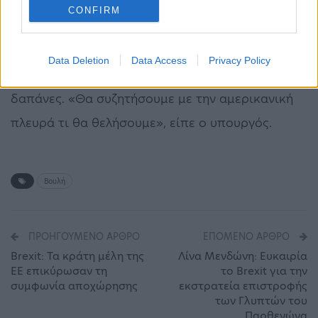
CONFIRM
-Οι ΕΔ που αντιμετωπίζουν πρόβλημα
πεπαλαιωμένου κύριου υλικού, δυνάμει αυτής
Data Deletion
Data Access
Privacy Policy
της συμφωνίας, θα καλύπτουν αμυντικές
δαπάνες. «Θα συζητήσουμε με την αμερικανική
πλευρά τι θα θελήσουμε», είπε ο υπουργός.
Βουλή
ΠΡΟΗΓΟΎΜΕΝΟ ΆΡΘΡΟ
ΕΠΌΜΕΝΟ ΆΡΘΡΟ
Brexit: Τα κράτη μέλη της
Λίνα Μενδώνη: Ευκαιρία
ΕΕ επικύρωσαν τη
το Brexit για την
συμφωνία αποχώρησης
εκστρατεία επιστροφής
των Γλυπτών του
Παρθενώνα