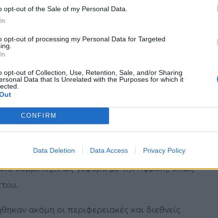
νέργειας.
o opt-out of the Sale of my Personal Data.
In
ΑΡ που διέρχεται από την Ελλάδα για τη
to opt-out of processing my Personal Data for Targeted
κού εφοδιασμού της Ευρώπης και ο ρόλος του
ing.
In
Ευρωπαϊκής Ένωσης για την ενίσχυση της
o opt-out of Collection, Use, Retention, Sale, and/or Sharing
η της ενεργειακής «πράσινης» μετάβασης,
ersonal Data that Is Unrelated with the Purposes for which it
lected.
ν δύο χωρών.
Out
CONFIRM
ικό ρόλο που μπορεί να παίξει η Ελλάδα
οσία των Βαλκανίων και της Ευρώπης λόγω
ου διαμορφώνει (Ρεβυθούσα, Αλεξανδρούπολη),
Data Deletion
Data Access
Privacy Policy
ποία συμμετέχει ως γέφυρα με την Αφρική, όπως
πτου.
ήθηκαν ακόμη οι περιφερειακές και διεθνείς