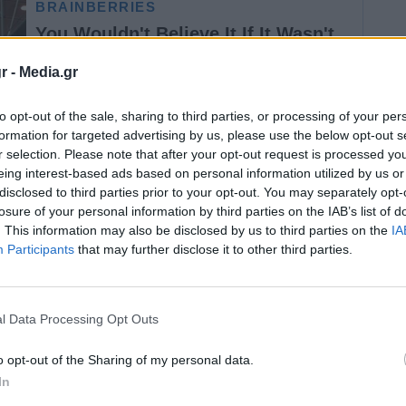
r -
Media.gr
to opt-out of the sale, sharing to third parties, or processing of your per
formation for targeted advertising by us, please use the below opt-out s
r selection. Please note that after your opt-out request is processed y
eing interest-based ads based on personal information utilized by us or
disclosed to third parties prior to your opt-out. You may separately opt-
τζάν Ιλχάμ Αλίεφ είχε ο πρωθυπουργός
losure of your personal information by third parties on the IAB’s list of
από την τελετής έναρξης λειτουργίας του
. This information may also be disclosed by us to third parties on the
IA
Participants
that may further disclose it to other third parties.
λγαρίας IGB.
l Data Processing Opt Outs
κή επισκόπηση των διμερών σχέσεων και
o opt-out of the Sharing of my personal data.
πτυξης της οικονομικής και εμπορικής
In