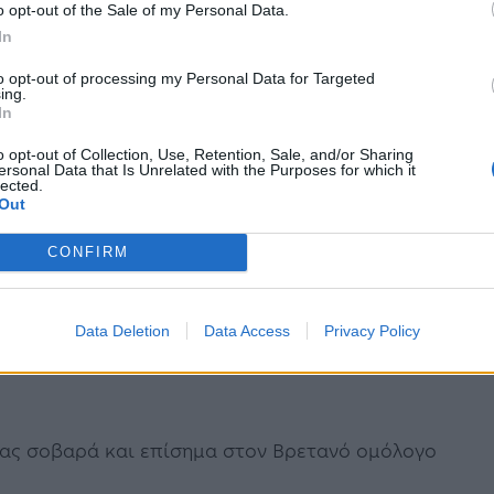
για «καθαρά και χειροπιαστά αποτελέσματα της
o opt-out of the Sale of my Personal Data.
ας ότι «η βίαιη απόσπαση των Γλυπτών και η
In
εριβάλλον και το ενιαιολογικό τους
to opt-out of processing my Personal Data for Targeted
ing.
 νόμους, το κοινό περί δικαίου αίσθημα ενώ
In
ο, στις διεθνείς συμφωνίες και συμβάσεις στις
o opt-out of Collection, Use, Retention, Sale, and/or Sharing
ersonal Data that Is Unrelated with the Purposes for which it
ία και διαχείριση της πολιτιστικής
lected.
Out
CONFIRM
. Κωνσταντόπουλου ότι «η κυβέρνηση προσπαθεί
ροφής των Μαρμάρων ενόψει εκλογών»,
Data Deletion
Data Access
Privacy Policy
ργός απέμπλεξε το ζήτημα από την εκλογική
ίας σοβαρά και επίσημα στον Βρετανό ομόλογο