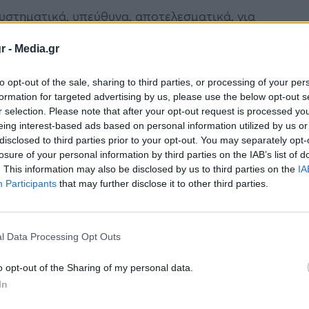
υστηματικά, υπεύθυνα, αποτελεσματικά, για
δή της επιστροφής και επανένωσης των Γλυπτών
r -
Media.gr
σείο της Ακρόπολης».
to opt-out of the sale, sharing to third parties, or processing of your per
ατηγική διαπραγμάτευση που δημοσιοποιείται
formation for targeted advertising by us, please use the below opt-out s
r selection. Please note that after your opt-out request is processed y
 κάθε μέσο. Αξιοποιούμε τον διάλογο και την
eing interest-based ads based on personal information utilized by us or
disclosed to third parties prior to your opt-out. You may separately opt-
losure of your personal information by third parties on the IAB’s list of
. This information may also be disclosed by us to third parties on the
IA
ς επιστημονικής κοινότητας για το δίκαιο του
Participants
that may further disclose it to other third parties.
ρετανικών θέσεων -τα περισσότερα δε
έχουν ούτως η άλλως καταρριφθεί με
l Data Processing Opt Outs
ιρηματολογία. Το Βρετανικό Μουσείο δεν
o opt-out of the Sharing of my personal data.
In