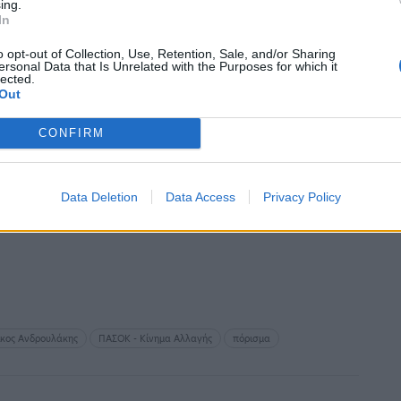
ing.
In
φία η πορισματική πρόταση της ΝΔ ως πόρισμα
o opt-out of Collection, Use, Retention, Sale, and/or Sharing
φθηκαν όλες οι πορισματικές εκθέσεις των
ersonal Data that Is Unrelated with the Purposes for which it
lected.
Out
CONFIRM
ο της Βουλής Κωνσταντίνο Τασούλα
 στην Ολομέλεια της Βουλής σε προσεχή
Data Deletion
Data Access
Privacy Policy
ίκος Ανδρουλάκης
ΠΑΣΟΚ - Κίνημα Αλλαγής
πόρισμα