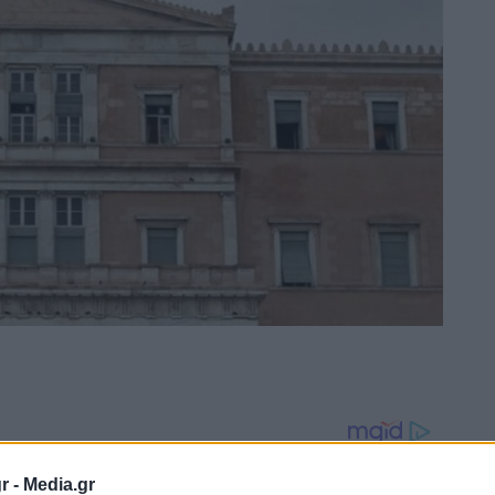
r -
Media.gr