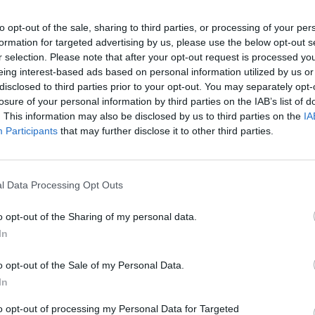
to opt-out of the sale, sharing to third parties, or processing of your per
formation for targeted advertising by us, please use the below opt-out s
r selection. Please note that after your opt-out request is processed y
eing interest-based ads based on personal information utilized by us or
disclosed to third parties prior to your opt-out. You may separately opt-
losure of your personal information by third parties on the IAB’s list of
. This information may also be disclosed by us to third parties on the
IA
στικής Επιτροπής
της διερεύνησης της
Participants
that may further disclose it to other third parties.
των επικοινωνιών του προέδρου του ΠΑΣΟΚ-
υλάκη από την ΕΥΠ ή και από άλλα φυσικά ή
l Data Processing Opt Outs
όπειρα παγίδευσης του κινητού του με το
o opt-out of the Sharing of my personal data.
άνομη χρήση αυτού στην επικράτεια και την
In
ωθυπουργού κ. Κυριάκου Μητσοτάκη και κάθε
o opt-out of the Sale of my Personal Data.
ύ προσώπου».
In
to opt-out of processing my Personal Data for Targeted