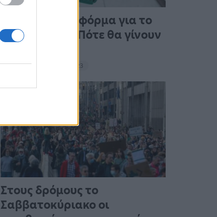
Άνοιξε η πλατφόρμα για το
Market Pass – Πότε θα γίνουν
οι πληρωμές
15:13 - 15 Σεπτεμβρίου 2023
Στους δρόμους το
Σαββατοκύριακο οι