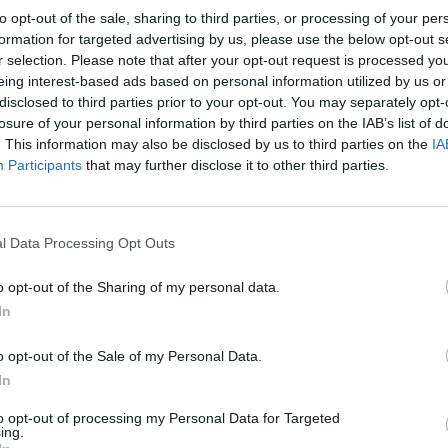
to opt-out of the sale, sharing to third parties, or processing of your per
formation for targeted advertising by us, please use the below opt-out s
r selection. Please note that after your opt-out request is processed y
eing interest-based ads based on personal information utilized by us or
disclosed to third parties prior to your opt-out. You may separately opt-
losure of your personal information by third parties on the IAB’s list of
. This information may also be disclosed by us to third parties on the
IA
Participants
that may further disclose it to other third parties.
ικών Ελλάδας και Τουρκίας στάθηκαν στο
l Data Processing Opt Outs
 δυο χωρών
έχει αλλάξει μετά τα πρόσφατα
τραγωδίες που έζησαν οι δύο χώρες.
o opt-out of the Sharing of my personal data.
In
ον κ.
Τσαβούσογλου
για το τηλεφώνημα μετά
o opt-out of the Sale of my Personal Data.
 υπουργός Εξωτερικών, από την πλευρά
In
τον Έλληνα ομόλογό του
τόσο για το
to opt-out of processing my Personal Data for Targeted
ing.
ου σε σεισμόπληκτες περιοχές της Τουρκίας.