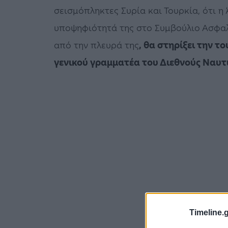
σεισμόπληκτες Συρία και Τουρκία, ότι η
υποψηφιότητά της στο Συμβούλιο Ασφαλε
από την πλευρά της
, θα στηρίξει την 
γενικού γραμματέα του Διεθνούς Ναυτ
Timeline.g