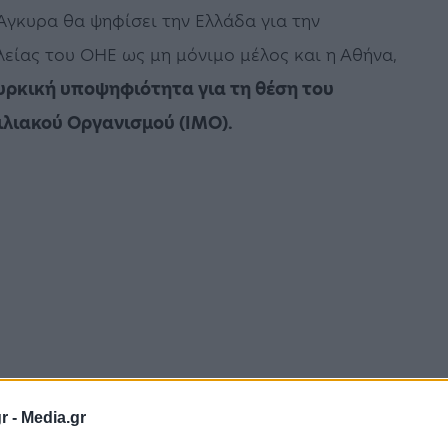
 Άγκυρα θα ψηφίσει την Ελλάδα για την
ίας του ΟΗΕ ως μη μόνιμο μέλος και η Αθήνα,
τουρκική υποψηφιότητα για τη θέση του
ιλιακού Οργανισμού (
IMO).
r -
Media.gr