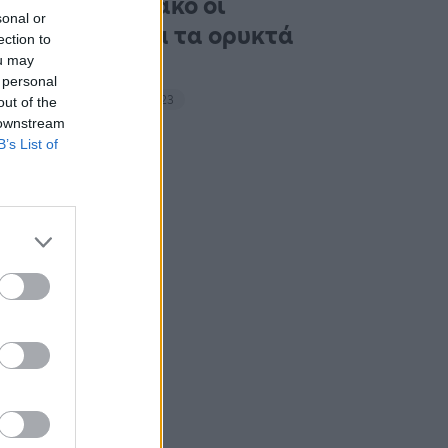
Σαββατοκύριακο οι
sonal or
ακτιβιστές για τα ορυκτά
ection to
καύσιμα
ou may
 personal
14:27 - 15 Σεπτεμβρίου 2023
out of the
 downstream
B’s List of