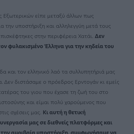
ς Εξωτερικών είπε μεταξύ άλλων πως
ια την υποστήριξη και αλληλεγγύη μετά τους
επισκέφτηκες στην περιφέρεια Χατάι.
Δεν
τον φυλακισμένο Έλληνα για την κηδεία του
α και τον ελληνικό λαό τα συλλυπητήριά μας
. Δεν διστάσαμε ο πρόεδρος Ερντογάν κι εμείς
πατέρας του γιου που έχασε τη ζωή του στο
πιστοσύνης και είμαι πολύ χαρούμενος που
τις σχέσεις μας.
Κι αυτή η θετική
νεργασία μας σε διεθνείς πλατφόρμες και
ή την αμοιβαία υποστήριξη, συμφωνήσαμε να