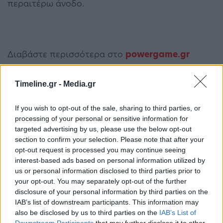
περαιτέρω άνοδο.
Διαβάστε περισσότερα στο
powergame.gr
start up
Ελλάδα
Επιχειρήσεις
Timeline.gr -
Media.gr
If you wish to opt-out of the sale, sharing to third parties, or
ΠΡΟΗΓΟΎΜΕΝΟ ΆΡΘΡΟ
ΕΠΌΜΕΝΟ ΆΡΘΡΟ
processing of your personal or sensitive information for
targeted advertising by us, please use the below opt-out
Εξοχικές κατοικίες:
Καιρός: Επιδείνωση του
section to confirm your selection. Please note that after your
Πόλος έλξης για ξένους
καιρού από το μεσημέρι
opt-out request is processed you may continue seeing
επενδυτές – Οι
με ισχυρές καταιγίδες –
interest-based ads based on personal information utilized by
περιζήτητες περιοχές
Επηρεάζεται και η Αττική
us or personal information disclosed to third parties prior to
your opt-out. You may separately opt-out of the further
disclosure of your personal information by third parties on the
IAB’s list of downstream participants. This information may
Μπορεί επίσης να σε ενδιαφέρει
also be disclosed by us to third parties on the
IAB’s List of
Downstream Participants
that may further disclose it to other