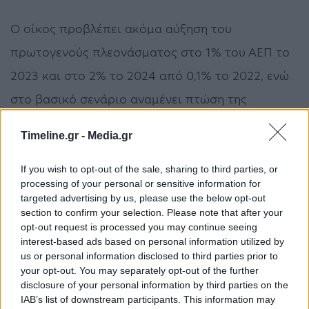
Ο οίκος προβλέπει ακόμα αύξηση του
πρωτογενούς πλεονάσματος στο 1% του ΑΕΠ το
2023 και στο 2% το 2024 από 0,1% το 2022, ενώ
στο βασικό σενάριο αναμένει πτώση της
αναλογίας χρέους/ΑΕΠ στο 162,2% το 2023 και
Timeline.gr -
Media.gr
στο 154,4% το 2024.
If you wish to opt-out of the sale, sharing to third parties, or
Όπως αναφέρει η Fitch, ο κίνδυνος
processing of your personal or sensitive information for
targeted advertising by us, please use the below opt-out
δημοσιονομικής υπο-απόδοσης είναι σε μεγάλο
section to confirm your selection. Please note that after your
βαθμό περιορισμένος σε βραχυπρόθεσμο
opt-out request is processed you may continue seeing
interest-based ads based on personal information utilized by
επίπεδο. Αντιθέτως, τα στοιχεία καταδεικνύουν
us or personal information disclosed to third parties prior to
your opt-out. You may separately opt-out of the further
μεγαλύτερο περιθώριο για περαιτέρω υπερ-
disclosure of your personal information by third parties on the
απόδοση. Οι αναλυτές υπενθυμίζουν πως η ΝΔ
IAB’s list of downstream participants. This information may