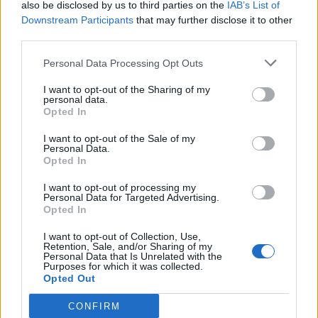
also be disclosed by us to third parties on the
IAB’s List of
δεσμεύτηκε για δαπάνες 9 δισ. ευρώ την επόμενη
Downstream Participants
that may further disclose it to other
third parties.
τετραετία, αλλά περίπου τα τρία τέταρτα αυτών
έχουν ήδη υπολογιστεί στον υφιστάμενο
Personal Data Processing Opt Outs
προϋπολογισμό και το πρόγραμμα
I want to opt-out of the Sharing of my
personal data.
σταθερότητας. Εάν η Ελλάδα συνεχίσει με τον
Opted In
ίδιο ρυθμό η αύξηση των εσόδων, σημειώνουν οι
I want to opt-out of the Sale of my
Personal Data.
αναλυτές, ορισμένα από αυτά τα μέτρα μπορούν
Opted In
να υλοποιηθούν χωρίς να οδηγήσουν σε
I want to opt-out of processing my
Personal Data for Targeted Advertising.
διεύρυνση του ελλείμματος, σχολιάζει ο οίκος
Opted In
I want to opt-out of Collection, Use,
Ωστόσο, σημειώνει πως μακροπρόθεσμα
Retention, Sale, and/or Sharing of my
Personal Data that Is Unrelated with the
ενδέχεται να καταστεί δυσκολότερη η μείωση
Purposes for which it was collected.
Opted Out
του χρέους, λόγω των κοινωνικών δαπανών και
CONFIRM
των επιτοκίων, εφόσον η Ελλάδα αυξήσει τη