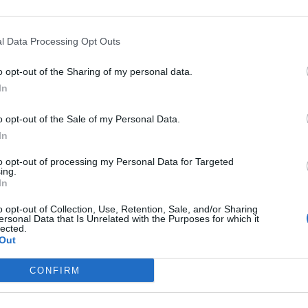
ήδη συμψηφίσει το 35% των περιπτώσεων, που
l Data Processing Opt Outs
ό συμψηφισμό ποσού.
o opt-out of the Sharing of my personal data.
In
διοίκησης, στόχος είναι η πλειονότητα των
o opt-out of the Sale of my Personal Data.
In
 ΦΠΑ ή άλλους φόρους που καταβάλλονται τον
to opt-out of processing my Personal Data for Targeted
ΠΑ Ιουνίου ή β’ τριμήνου έως το μεσημέρι της
ing.
In
τητα να δουν στις 30 Ιουλίου την οφειλή που
o opt-out of Collection, Use, Retention, Sale, and/or Sharing
μψηφίζεται με το ποσό της έκπτωσης 25%.
ersonal Data that Is Unrelated with the Purposes for which it
lected.
Out
CONFIRM