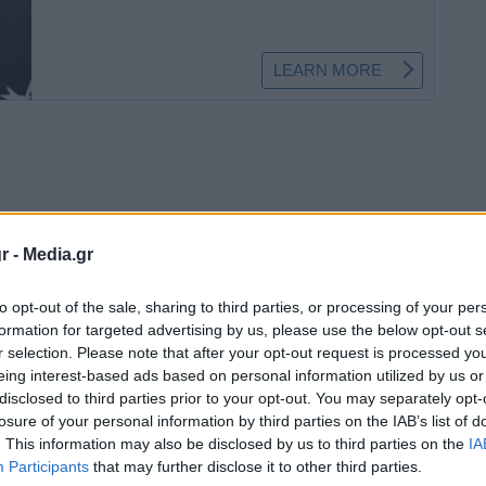
r -
Media.gr
 συμψηφισμοί της Ανεξάρτητης Αρχής Δημοσίων
to opt-out of the sale, sharing to third parties, or processing of your per
ί του ΦΠΑ Απριλίου, ο οποίος καταβλήθηκε
formation for targeted advertising by us, please use the below opt-out s
r selection. Please note that after your opt-out request is processed y
eing interest-based ads based on personal information utilized by us or
disclosed to third parties prior to your opt-out. You may separately opt-
losure of your personal information by third parties on the IAB’s list of
. This information may also be disclosed by us to third parties on the
IA
Participants
that may further disclose it to other third parties.