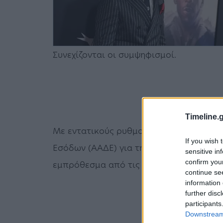
Συνεχίζονται οι συμψηφισμοί.
Timeline.g
Με εντατικούς ρυθμούς συνεχίζονται οι
If you wish 
Εσόδων (ΑΑΔΕ) για την έκπτωση 25% επ
sensitive in
confirm you
εμπρόθεσμα από τις επιχειρήσεις.
continue se
information 
further disc
participants
Downstream 