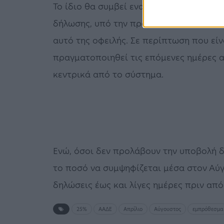
Το ίδιο θα συμβεί εναλλακτικά και με 
δήλωσης, υπό την προϋπόθεση ότι το πο
αυτό της οφειλής. Σε περίπτωση που εί
πραγματοποιηθεί τις επόμενες ημέρες α
κεντρικά από το σύστημα.
Ενώ, όσοι δεν προλάβουν την υποβολή δ
το ποσό να συμψηφίζεται μέσα στον Αύγ
δηλώσεις έως και λίγες ημέρες πριν απ
25%
ΑΑΔΕ
Απρίλιο
Αύγουστος
εμπρόθεσμα