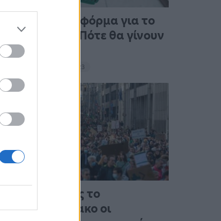
Άνοιξε η πλατφόρμα για το
Market Pass – Πότε θα γίνουν
οι πληρωμές
15:13 - 15 Σεπτεμβρίου 2023
Στους δρόμους το
Σαββατοκύριακο οι