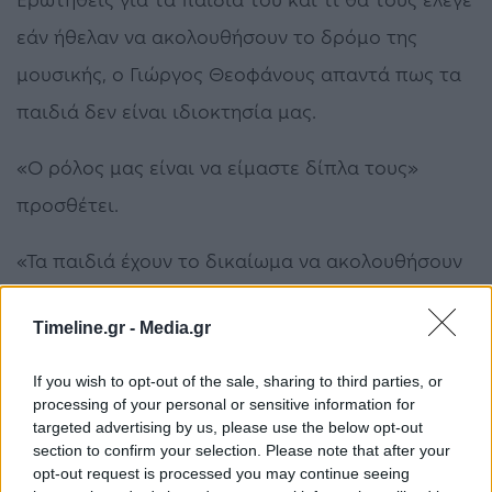
εάν ήθελαν να ακολουθήσουν το δρόμο της
μουσικής, ο Γιώργος Θεοφάνους απαντά πως τα
παιδιά δεν είναι ιδιοκτησία μας.
«Ο ρόλος μας είναι να είμαστε δίπλα τους»
προσθέτει.
«Τα παιδιά έχουν το δικαίωμα να ακολουθήσουν
αυτό που θέλουν. Δεν κάνουμε παιδιά για να μας
Timeline.gr -
Media.gr
ανήκουν» συμπλήρωσε η Δέσποινα Βανδή.
If you wish to opt-out of the sale, sharing to third parties, or
processing of your personal or sensitive information for
targeted advertising by us, please use the below opt-out
section to confirm your selection. Please note that after your
opt-out request is processed you may continue seeing