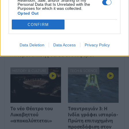
Retention, Sale, and/or Sharing of my
Βρετανία λόγω απεργίας
ευρωβουλευτές ζητούν
Personal Data that Is Unrelated with the
Purposes for which it was collected.
στα μέσα μεταφοράς:
πρόταση μομφής κατά
Opted Out
Ακυρώσεις και
της Ούρσουλας φον ντερ
καθυστερήσεις σε
Λάιεν
CONFIRM
πτήσεις και τρένα
Data Deletion
Data Access
Privacy Policy
Μπορεί επίσης να σε ενδιαφέρει
HISTORY & CULTURE
TECH & SCIENCE
Το νέο Θέατρο του
Τσαντραγιάν 3: Η
Λυκαβηττού
Ινδία γράφει ιστορία-
«αποκαλύπτεται»
Πρώτη επιτυχημένη
προσεδάφιση στον