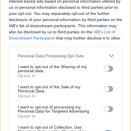
interest-based ads based on personal information utilized by
us or personal information disclosed to third parties prior to
your opt-out. You may separately opt-out of the further
disclosure of your personal information by third parties on the
IAB’s list of downstream participants. This information may
also be disclosed by us to third parties on the
IAB’s List of
Downstream Participants
that may further disclose it to other
third parties.
Personal Data Processing Opt Outs
I want to opt-out of the Sharing of my
personal data.
Opted In
I want to opt-out of the Sale of my
Personal Data.
Opted In
Βανδή
Θεοφάνους
παιδιά
Συναυλίες
I want to opt-out of processing my
Personal Data for Targeted Advertising.
Opted In
ΠΡΟΗΓΟΎΜΕΝΟ ΆΡΘΡΟ
ΕΠΌΜΕΝΟ ΆΡΘΡΟ
I want to opt-out of Collection, Use,
Κυκλοφοριακό χάος στη
Κομισιόν: 3