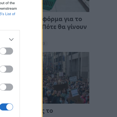
out of the
 downstream
B’s List of
Άνοιξε η πλατφόρμα για το
Market Pass – Πότε θα γίνουν
οι πληρωμές
15:13 - 15 Σεπτεμβρίου 2023
Στους δρόμους το