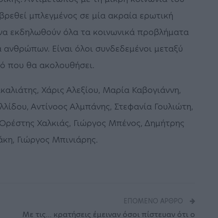
α βρεθεί μπλεγμένος σε μία ακραία ερωτική
 να εκδηλωθούν όλα τα κοινωνικά προβλήματα
 ανθρώπων. Είναι όλοι συνδεδεμένοι μεταξύ
τό που θα ακολουθήσει.
αλιάτης, Χάρις Αλεξίου, Μαρία Καβογιάννη,
ίδου, Αντίνοος Αλμπάνης, Στεφανία Γουλιώτη,
, Ορέστης Χαλκιάς, Γιώργος Μπένος, Δημήτρης
κη, Γιώργος Μπινιάρης.
ΕΠΌΜΕΝΟ ΆΡΘΡΟ
Mε τις… κρατήσεις έμειναν όσοι πίστευαν ότι ο