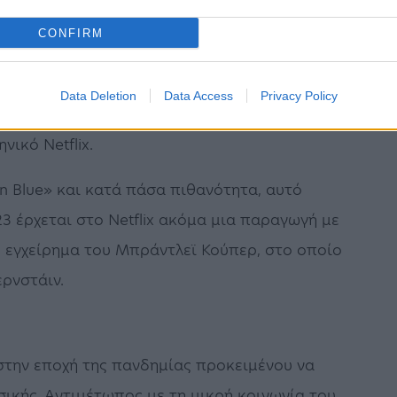
α πρεμιέρα
CONFIRM
ορου Παπακαλιάτη
είναι διαθέσιμα αυτή τη
ίγες ημέρες θα μπορεί να παρακολουθήσει τη
Data Deletion
Data Access
Privacy Policy
ς της σειράς, ωστόσο, θα είναι διαφορετικός για
νικό Netflix.
 in Blue» και κατά πάσα πιθανότητα, αυτό
23 έρχεται στο Netflix ακόμα μια παραγωγή με
έο εγχείρημα του Μπράντλεϊ Κούπερ, στο οποίο
ρνστάιν.
 στην εποχή της πανδημίας προκειμένου να
σικής. Αντιμέτωπος με τη μικρή κοινωνία του