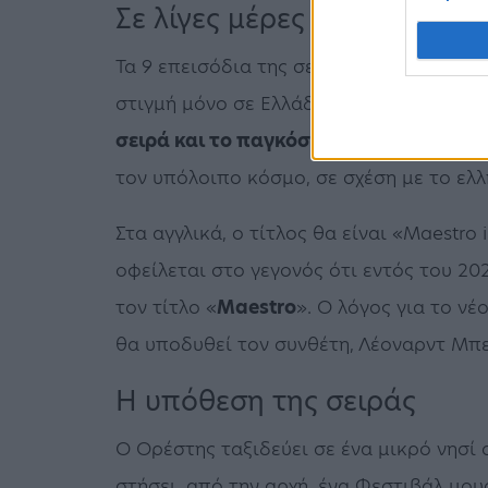
Σε λίγες μέρες η παγκόσμι
Τα 9 επεισόδια της σειράς του
Χριστόφ
στιγμή μόνο σε Ελλάδα και Κύπρο και
λ
σειρά και το παγκόσμιο κοινό
. Ο τίτλο
τον υπόλοιπο κόσμο, σε σχέση με το ελλη
Στα αγγλικά, ο τίτλος θα είναι «Maestro
οφείλεται στο γεγονός ότι εντός του 20
τον τίτλο «
Μaestro
». Ο λόγος για το ν
θα υποδυθεί τον συνθέτη, Λέοναρντ Μπε
Η υπόθεση της σειράς
O Ορέστης ταξιδεύει σε ένα μικρό νησί
στήσει, από την αρχή, ένα Φεστιβάλ μου