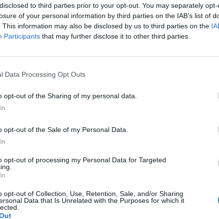
ά για τη χώρα, καθώς είναι η πρώτη που
disclosed to third parties prior to your opt-out. You may separately opt-
losure of your personal information by third parties on the IAB’s list of
ρμα, έχει καταφέρει
εδώ και τρεις εβδομάδες
. This information may also be disclosed by us to third parties on the
IA
χει τα πρωτεία ανάμεσα σε άλλες διεθνούς
Participants
that may further disclose it to other third parties.
ουντιανούς ηθοποιούς.
l Data Processing Opt Outs
o opt-out of the Sharing of my personal data.
In
o opt-out of the Sale of my Personal Data.
In
to opt-out of processing my Personal Data for Targeted
ing.
In
o opt-out of Collection, Use, Retention, Sale, and/or Sharing
ersonal Data that Is Unrelated with the Purposes for which it
lected.
Out