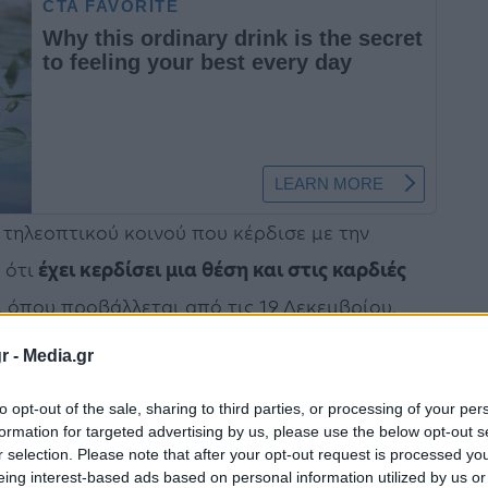
 τηλεοπτικού κοινού που κέρδισε με την
 ότι
έχει κερδίσει μια θέση και στις καρδιές
, όπου προβάλλεται από τις 19 Δεκεμβρίου.
r -
Media.gr
σειράς,
Χριστόφορος Παπακαλιάτης
,
στη δημοφιλή σειρά που διαδραματίζεται με
to opt-out of the sale, sharing to third parties, or processing of your per
formation for targeted advertising by us, please use the below opt-out s
το ελληνικό
Netflix
.
r selection. Please note that after your opt-out request is processed y
eing interest-based ads based on personal information utilized by us or