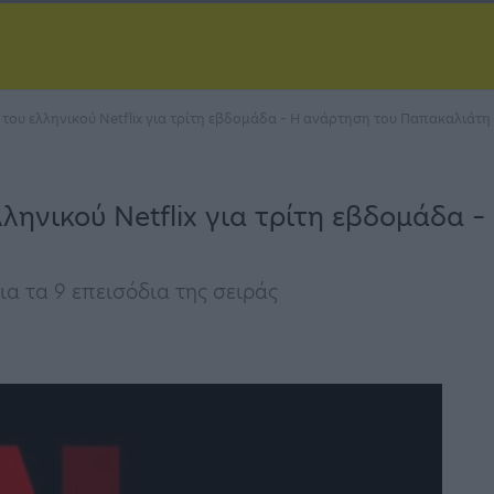
του ελληνικού Netflix για τρίτη εβδομάδα – Η ανάρτηση του Παπακαλιάτη
ληνικού Netflix για τρίτη εβδομάδα 
ια τα 9 επεισόδια της σειράς