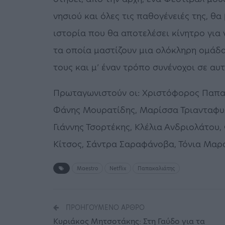
νησιού και όλες τις παθογένειές της, θ
ιστορία που θα αποτελέσει κίνητρο για
τα οποία μαστίζουν μια ολόκληρη ομάδα
τους και μ’ έναν τρόπο συνένοχοι σε αυ
Πρωταγωνιστούν οι: Χριστόφορος Παπακ
Φάνης Μουρατίδης, Μαρίσσα Τριανταφυλλ
Γιάννης Τσορτέκης, Κλέλια Ανδριολάτου
Κίτσος, Σάντρα Σαραφάνοβα, Τόνια Μαρά
Maestro
Netflix
Παπακαλιάτης
ΠΡΟΗΓΟΎΜΕΝΟ ΆΡΘΡΟ
Κυριάκος Μητσοτάκης: Στη Γαύδο για τα