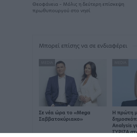
Θεοφάνεια – Μόλις η δεύτερη επίσκεψη
πρωθυπουργού στο νησί
Μπορεί επίσης να σε ενδιαφέρει
MEDIA
MEDIA
Σε νέα ώρα το «Mega
Η πρώτη 
Σαββατοκύριακο»
δημοσκόπ
Analysis γ
ΣΥΡΙΖΑ σ