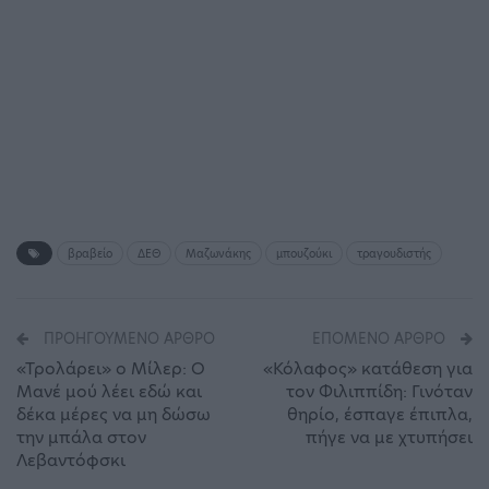
βραβείο
ΔΕΘ
Μαζωνάκης
μπουζούκι
τραγουδιστής
ΠΡΟΗΓΟΎΜΕΝΟ ΆΡΘΡΟ
ΕΠΌΜΕΝΟ ΆΡΘΡΟ
«Τρολάρει» ο Μίλερ: Ο
«Κόλαφος» κατάθεση για
Μανέ μού λέει εδώ και
τον Φιλιππίδη: Γινόταν
δέκα μέρες να μη δώσω
θηρίο, έσπαγε έπιπλα,
την μπάλα στον
πήγε να με χτυπήσει
Λεβαντόφσκι