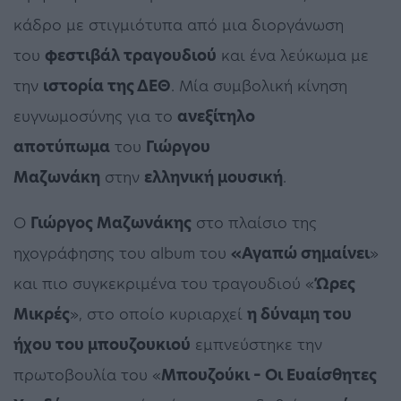
κάδρο με στιγμιότυπα από μια διοργάνωση
του
φεστιβάλ τραγουδιού
και ένα λεύκωμα με
την
ιστορία της ΔΕΘ
. Μία συμβολική κίνηση
ευγνωμοσύνης για το
ανεξίτηλο
αποτύπωμα
του
Γιώργου
Μαζωνάκη
στην
ελληνική μουσική
.
Ο
Γιώργος Μαζωνάκης
στο πλαίσιο της
ηχογράφησης του album του
«Αγαπώ σημαίνει
»
και πιο συγκεκριμένα του τραγουδιού «
Ώρες
Μικρές
», στο οποίο κυριαρχεί
η δύναμη του
ήχου του μπουζουκιού
εμπνεύστηκε την
πρωτοβουλία του «
Μπουζούκι – Οι Ευαίσθητες