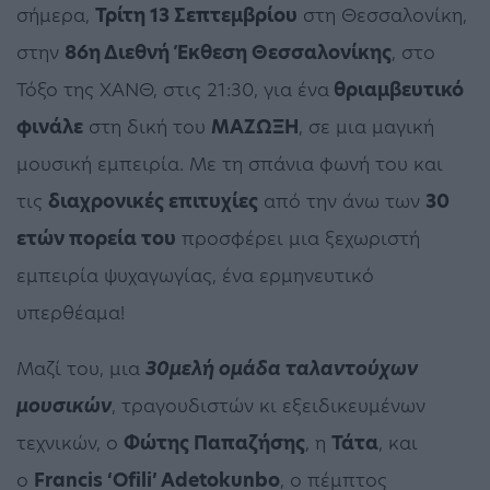
σήμερα,
Τρίτη 13 Σεπτεμβρίου
στη Θεσσαλονίκη,
στην
86η Διεθνή Έκθεση Θεσσαλονίκης
, στο
Τόξο της ΧΑΝΘ, στις 21:30, για ένα
θριαμβευτικό
φινάλε
στη δική του
ΜΑΖΩΞΗ
, σε μια μαγική
μουσική εμπειρία. Με τη σπάνια φωνή του και
τις
διαχρονικές επιτυχίες
από την άνω των
30
ετών πορεία του
προσφέρει μια ξεχωριστή
εμπειρία ψυχαγωγίας, ένα ερμηνευτικό
υπερθέαμα!
Μαζί του, μια
30μελή ομάδα ταλαντούχων
μουσικών
, τραγουδιστών κι εξειδικευμένων
τεχνικών, o
Φώτης Παπαζήσης
, η
Τάτα
, και
ο
Francis ‘Ofili’ Adetokunbo
, ο πέμπτος