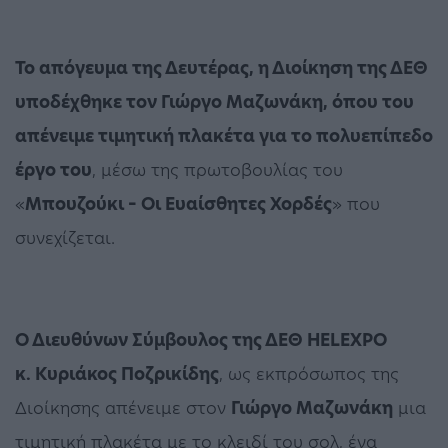
Το απόγευμα της Δευτέρας, η Διοίκηση της ΔΕΘ
υποδέχθηκε τον Γιώργο Μαζωνάκη, όπου του
απένειμε τιμητική πλακέτα για το πολυεπίπεδο
έργο του
, μέσω της πρωτοβουλίας του
«
Μπουζούκι – Οι Ευαίσθητες Χορδές
» που
συνεχίζεται.
Ο Διευθύνων Σύμβουλος της ΔΕΘ HELEXPO
κ. Κυριάκος Ποζρικίδης
, ως εκπρόσωπος της
Διοίκησης απένειμε στον
Γιώργο Μαζωνάκη
μια
τιμητική πλακέτα με το κλειδί του σολ, ένα