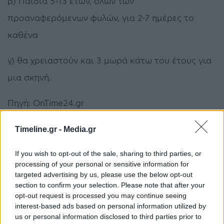
β) Παιδιά 5-13 ετών, όλων των
προαναφερόμενων φυλών, για 2-7 ημέρες το
καθένα
γ) θα χρειαστούν και 3 μωρά κάτω του έτους για
μια σκηνή.
Πηγή: OnTime24.gr
Ρόμπερτ Ντε Νίρο
Timeline.gr -
Media.gr
If you wish to opt-out of the sale, sharing to third parties, or
processing of your personal or sensitive information for
ΠΡΟΗΓΟΎΜΕΝΟ ΆΡΘΡΟ
ΕΠΌΜΕΝΟ ΆΡΘΡΟ
targeted advertising by us, please use the below opt-out
Λινού για ευλογιά των
Ο γρίφος του
section to confirm your selection. Please note that after your
πιθήκων: Να
Ανδρουλάκη εξακολουθεί
opt-out request is processed you may continue seeing
προμηθευτούμε εμβόλια
να προβληματίζει τον
interest-based ads based on personal information utilized by
από τις ΗΠΑ
ΣΥΡΙΖΑ – Τα μετεκλογικά
us or personal information disclosed to third parties prior to
σενάρια που εξετάζουν