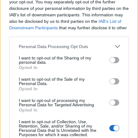
your opt-out. You may separately opt-out of the further
στην Κουμουνδούρου
disclosure of your personal information by third parties on the
IAB’s list of downstream participants. This information may
also be disclosed by us to third parties on the
IAB’s List of
Downstream Participants
that may further disclose it to other
Μπορεί επίσης να σε ενδιαφέρει
third parties.
Personal Data Processing Opt Outs
ΔΙΕΘΝΉ
LIFESTYLE
I want to opt-out of the Sharing of my
personal data.
Opted In
I want to opt-out of the Sale of my
Personal Data.
Opted In
Έλβις Πρίσλεϊ: 46
Μασκ vs
χρόνια από τον
Ζούκερμπεργκ: Σε
I want to opt-out of processing my
θάνατο του
«επική τοποθεσία» η
Personal Data for Targeted Advertising.
Opted In
«βασιλιά» του Rock n’
μονομαχία – Αλλά όχι
Roll
στο Κολοσσαίο
I want to opt-out of Collection, Use,
Retention, Sale, and/or Sharing of my
Personal Data that Is Unrelated with the
LIFESTYLE
LIFESTYLE
Purposes for which it was collected.