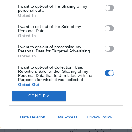
ΠΡΟΗΓΟΎΜΕΝΟ ΆΡΘΡΟ
ΕΠΌΜΕΝΟ ΆΡΘΡΟ
I want to opt-out of the Sharing of my
personal data.
Πουλήθηκε το
Το «Brides Today India»
Opted In
«ακριβότερο
κυκλοφόρησε με
διαμέρισμα» της Αθήνας
εξώφυλλο nonbinary
I want to opt-out of the Sale of my
Personal Data.
– Το αγόρασε Ελβετός
μοντέλο: «Πιστεύω ότι
Opted In
επιχειρηματίας
όλοι αξίζουν αγάπη»
I want to opt-out of processing my
Personal Data for Targeted Advertising.
Opted In
Μπορεί επίσης να σε ενδιαφέρει
I want to opt-out of Collection, Use,
Retention, Sale, and/or Sharing of my
Personal Data that Is Unrelated with the
Purposes for which it was collected.
MEDIA
MEDIA
Opted Out
CONFIRM
Data Deletion
Data Access
Privacy Policy
Σε νέα ώρα το «Mega
Η πρώτη μεγάλη
Σαββατοκύριακο»
δημοσκόπηση της