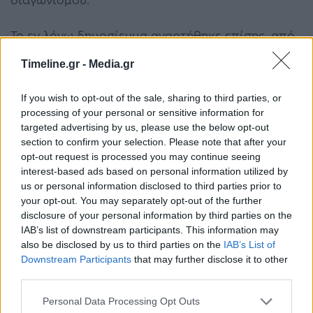
Το εν λόγω δημοσίευμα αναρτήθηκε επίσης, από
τον Εθνικό Ραδιοτηλεοπτικό Φορέα, που
Timeline.gr -
Media.gr
μεταδίδει τη φετινή διοργάνωση, οπότε φέρει
If you wish to opt-out of the sale, sharing to third parties, or
μεγάλη βαρύτητα.
processing of your personal or sensitive information for
targeted advertising by us, please use the below opt-out
Σύμφωνα με όσα γράφει, το τραγούδι που
section to confirm your selection. Please note that after your
opt-out request is processed you may continue seeing
εκπροσωπεί φέτος τη χώρα με τίτλο «What they
interest-based ads based on personal information utilized by
us or personal information disclosed to third parties prior to
say», «δεν είναι εκείνο που θα μπορούσε να
your opt-out. You may separately opt-out of the further
δώσει μια ιδιαίτερη κορύφωση, ούτε έχει κάποια
disclosure of your personal information by third parties on the
IAB’s list of downstream participants. This information may
θεαματική παρουσίαση».
also be disclosed by us to third parties on the
IAB’s List of
Downstream Participants
that may further disclose it to other
Eurovision
Βίκτωρ Βερνίκος
Ελλάδα
third parties.
Personal Data Processing Opt Outs