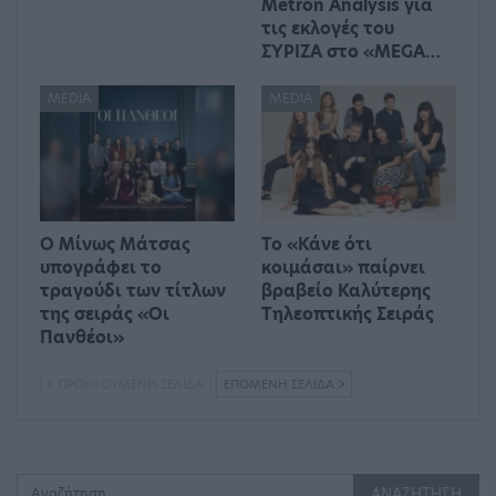
Metron Analysis για
τις εκλογές του
ΣΥΡΙΖΑ στο «MEGA…
MEDIA
MEDIA
Ο Μίνως Μάτσας
Το «Κάνε ότι
υπογράφει το
κοιμάσαι» παίρνει
τραγούδι των τίτλων
βραβείο Καλύτερης
της σειράς «Οι
Τηλεοπτικής Σειράς
Πανθέοι»
ΠΡΟΗΓΟΎΜΕΝΗ ΣΕΛΊΔΑ
ΕΠΌΜΕΝΗ ΣΕΛΊΔΑ