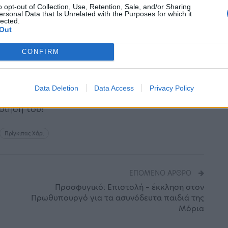
o opt-out of Collection, Use, Retention, Sale, and/or Sharing
ersonal Data that Is Unrelated with the Purposes for which it
lected.
Out
είχαν διαρρεύσει στην εφημερίδα «Τhe Sun»
CONFIRM
 να ανακοινώσει ξαφνικά τα σχέδιά του το
κοίνωσης με το οποίο το ζεύγος ενημέρωνε τον
Data Deletion
Data Access
Privacy Policy
η στον πρίγκιπα Κάρολο και στον πρίγκιπα
οίησή του!
Πρίγκιπας Χάρι
ΕΠΌΜΕΝΟ ΆΡΘΡΟ
Προσφυγικό: Επιστολή – έκκληση στον
Πρωθυπουργό για τα ασυνόδευτα παιδιά της
Μόρια