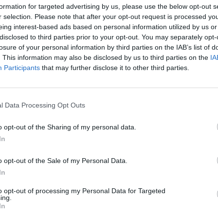
formation for targeted advertising by us, please use the below opt-out s
ίλισσα Ελισάβετ γνώριζε για τα σχέδια του
r selection. Please note that after your opt-out request is processed y
eing interest-based ads based on personal information utilized by us or
disclosed to third parties prior to your opt-out. You may separately opt-
losure of your personal information by third parties on the IAB’s list of
έδια των Δούκα και Δούκισσας του Σάσεξ, αλλά
. This information may also be disclosed by us to third parties on the
IA
Participants
that may further disclose it to other third parties.
αστικά τις αποφάσεις τους. Αυτό δημοσιεύει η
d» μετά το τσουνάμι των αποκαλύψεων που
l Data Processing Opt Outs
ας Χάρι και η Μέγκαν Μαρκλ παραιτούνται από
ιώματα) με σκοπό να γίνουν οικονομικά
o opt-out of the Sharing of my personal data.
In
o opt-out of the Sale of my Personal Data.
χε τονίσει στον Χάρι να μην προβεί σε
In
α ζητεί συνάντηση με τη βασίλισσα στο
to opt-out of processing my Personal Data for Targeted
δυνατό. Γνωρίζοντας τι θα του πει, η
ing.
In
λεσε να μη βιαστεί να κάνει κάποια