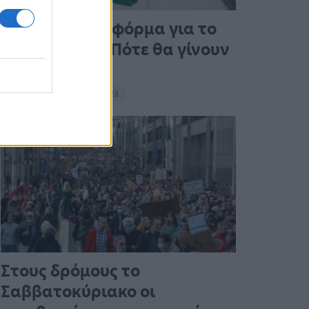
Άνοιξε η πλατφόρμα για το
Market Pass – Πότε θα γίνουν
οι πληρωμές
15:13 - 15 Σεπτεμβρίου 2023
Στους δρόμους το
Σαββατοκύριακο οι