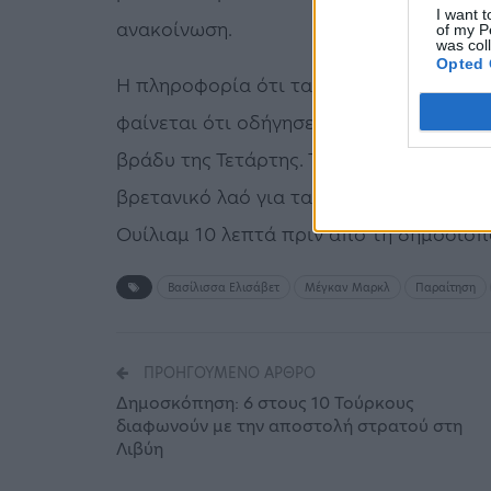
I want t
ανακοίνωση.
of my P
was col
Opted 
Η πληροφορία ότι τα σχέδια των Σάσεξ 
φαίνεται ότι οδήγησε τελικά το ζευγάρι
βράδυ της Τετάρτης. Το κείμενο της ανα
βρετανικό λαό για τα σχέδιά του, εστάλ
Ουίλιαμ 10 λεπτά πριν από τη δημοσιοπ
Βασίλισσα Ελισάβετ
Μέγκαν Μαρκλ
Παραίτηση
ΠΡΟΗΓΟΎΜΕΝΟ ΆΡΘΡΟ
Δημοσκόπηση: 6 στους 10 Τούρκους
διαφωνούν με την αποστολή στρατού στη
Λιβύη