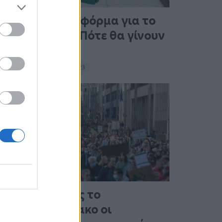
Άνοιξε η πλατφόρμα για το
Market Pass – Πότε θα γίνουν
οι πληρωμές
15:13 - 15 Σεπτεμβρίου 2023
Στους δρόμους το
Σαββατοκύριακο οι