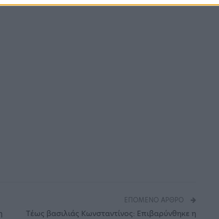
ΕΠΌΜΕΝΟ ΆΡΘΡΟ
η
Tέως βασιλιάς Κωνσταντίνος: Επιβαρύνθηκε η