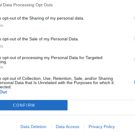
 τους 16 βαθμούς Κελσίου στα βόρεια, 18
l Data Processing Opt Outs
3 βαθμούς Κελσίου στη Θεσσαλία και μέχρι 19
o opt-out of the Sharing of my personal data.
ικά τμήματα. Στο Αιγαίο αναμένεται οι
In
– 19 βαθμούς κατά μέσο όρο.
o opt-out of the Sale of my Personal Data.
In
με ηλιοφάνεια και παροδικές νεφώσεις. Το πρωί
to opt-out of processing my Personal Data for Targeted
οκρασία θα κυμανθεί από 7 – 18 βαθμούς και
ing.
In
σσιες περιοχές
3 – 4 μποφόρ.
o opt-out of Collection, Use, Retention, Sale, and/or Sharing
ersonal Data that Is Unrelated with the Purposes for which it
 ηλιοφάνεια , με αραιή συννεφιά κυρίως στη
lected.
Out
θα δημιουργηθεί το πρωί και το βράδυ κατά
CONFIRM
νθεί
από 6 – 14 βαθμούς Κελσίου και θα πνέει
Data Deletion
Data Access
Privacy Policy