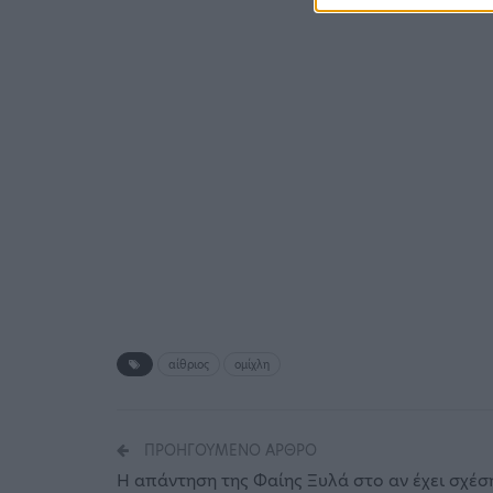
αίθριος
ομίχλη
ΠΡΟΗΓΟΎΜΕΝΟ ΆΡΘΡΟ
Η απάντηση της Φαίης Ξυλά στο αν έχει σχέσ