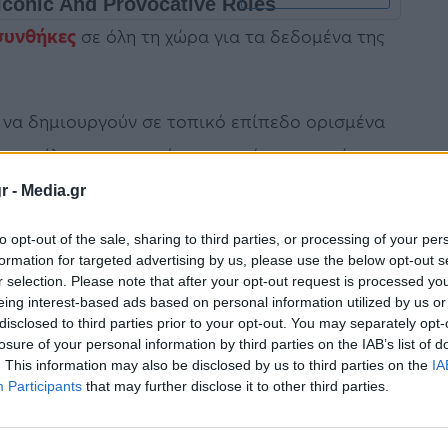
συνθήκες
σε όλη τη χώρα για τα δεδομένα της
ες να δημιουργούν σε τοπικό επίπεδο ορισμένα
 αποτέλεσμα η ορατότητα να είναι τοπικά
 κατά τη διάρκεια της ημέρας
, με παροδική
r -
Media.gr
νατολική Στερεά, όπου θα είναι και κατά
to opt-out of the sale, sharing to third parties, or processing of your per
formation for targeted advertising by us, please use the below opt-out s
r selection. Please note that after your opt-out request is processed y
eing interest-based ads based on personal information utilized by us or
αι πιθανόν να σημειωθούν στο νότιο Ιόνιο
disclosed to third parties prior to your opt-out. You may separately opt-
λάδες και στην Κρήτη
. Η πιθανότητα να
losure of your personal information by third parties on the IAB’s list of
. This information may also be disclosed by us to third parties on the
IA
ι μικρή.
Participants
that may further disclose it to other third parties.
ια ημέρα θα διατηρηθεί σε υψηλά επίπεδα για