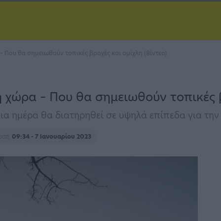
– Που θα σημειωθούν τοπικές βροχές και ομίχλη (Βίντεο)
 χώρα – Που θα σημειωθούν τοπικές β
ια ημέρα θα διατηρηθεί σε υψηλά επίπεδα για την
ρωση
09:34 - 7 Ιανουαρίου 2023