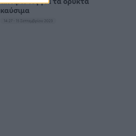
ακτιβιστές για τα ορυκτά
καύσιμα
14:27 - 15 Σεπτεμβρίου 2023