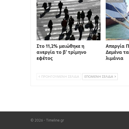
Στο 11,2% μειώθηκε η
Απεργία Π
ανεργία το β’ τρίμηνο
Δεμένα τα
εφέτος
λιμάνια
ΠΡΟΗΓΟΎΜΕΝΗ ΣΕΛΊΔΑ
ΕΠΌΜΕΝΗ ΣΕΛΊΔΑ
© 2026 - Timeline.gr