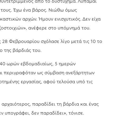
 συντετριμμένος από το δυστύχημα. Λυπάμαι
 τους. Έχω ένα βάρος. Νιώθω όμως
αστικών αρχών. Ήμουν ενισχυτικός. Δεν είχα
ξοστοιχιών», ανέφερε στο υπόμνημά του.
ς 28 Φεβρουαρίου σχόλασε λίγο μετά τις 10 το
 της βάρδιάς του.
 40 ωρών εβδομαδιαίως, 5 ημερών
αι περιγραφόταν ως σύμβαση ανεξάρτητων
ρτημένης εργασίας, αφού τελούσα υπό τις
 αρχαιότερος, παραδίδει τη βάρδια και ένας
ν υπογράφει, δεν παραδίδει», τόνισε.