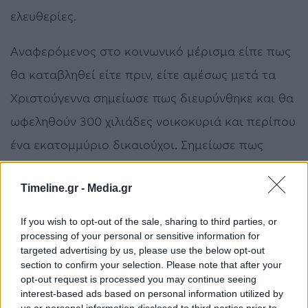
ελευθερίες.
Αναφερόμενος στο κοινωνικό μέρισμα είπε πως
θα καταβληθεί είτε πριν, είτε αμέσως μετά τα
Χριστούγεννα σημείωσε πως διευρύνθηκε και θα
ωφεληθούν 300 χιλιάδες νοικοκυριά και περίπου
ένα εκατομμύριο δικαιούχοι. Σημείωσε πως
φέτος το κοινωνικό μέρισμα είναι 1,6 δισ.
Timeline.gr -
Media.gr
συνυπολογιζομένων της μείωσης του ΕΝΦΙΑ και
της λεγόμενης 13ης σύνταξης που όμως δόθηκε,
If you wish to opt-out of the sale, sharing to third parties, or
processing of your personal or sensitive information for
όπως είπε, προεκλογικά τον Μάιο από τον
targeted advertising by us, please use the below opt-out
ΣΥΡΙΖΑ.
section to confirm your selection. Please note that after your
opt-out request is processed you may continue seeing
interest-based ads based on personal information utilized by
Ξεκαθάρισε ότι η λεγόμενη 13η σύνταξη θα είναι