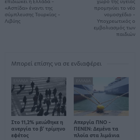
επιδιώκει η Ελλάδα –
χώρο της υγείας
«Ασπίδα» έναντι της
προμηνύει το νέο
σύμπλευσης Τουρκίας –
νομοσχέδιο –
Λιβύης
Υποχρεωτικός ο
εμβολιασμός των
παιδιών
Μπορεί επίσης να σε ενδιαφέρει
ΕΛΛΆΔΑ
ΕΛΛΆΔΑ
Στο 11,2% μειώθηκε η
Απεργία ΠΝΟ –
ανεργία το β’ τρίμηνο
ΠΕΝΕΝ: Δεμένα τα
εφέτος
πλοία στα λιμάνια