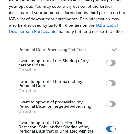
us or personal information disclosed to third parties prior to
πάγια παροχή, σύμφωνα με τον στόχο της
your opt-out. You may separately opt-out of the further
disclosure of your personal information by third parties on the
κυβέρνησης και είπε πως έχει προβλεφθεί στον
IAB’s list of downstream participants. This information may
προϋπολογισμό του 2020. «Οι συνταξιούχοι με
also be disclosed by us to third parties on the
IAB’s List of
Downstream Participants
that may further disclose it to other
εμάς δεν έχουν να φοβηθούν τίποτα … μόνο
third parties.
καλυτέρευση μπορούν να περιμένουν» ανέφερε.
Personal Data Processing Opt Outs
Είπε πως στο τέλος της άνοιξης θα γίνει γνωστή
I want to opt-out of the Sharing of my
personal data.
η μείωση της εισφοράς αλληλεγγύης και στο
Opted In
πρώτο εξάμηνο η μεσοσταθμική μείωση του
I want to opt-out of the Sale of my
Personal Data.
ΕΝΦΙΑ κατά 8% δείχνοντας πως θα γίνει
Opted In
κλιμακωτά όπως και η πρώτη μείωση σε
I want to opt-out of processing my
συνδυασμό με την αναπροσαρμογή των
Personal Data for Targeted Advertising.
Opted In
αντικειμενικών αξιών.
I want to opt-out of Collection, Use,
Retention, Sale, and/or Sharing of my
Personal Data that Is Unrelated with the
Διέψευσε κατηγορηματικά το ενδεχόμενο