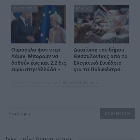
ΟΙΚΟΝΟΜΊΑ
ΕΛΛΆΔΑ
Ούρσουλα φον ντερ
Δικαίωση του δήμου
Λάιεν: Μπορούν να
Θεσσαλονίκης από το
δοθούν έως και 2,2 δις
Ελεγκτικό Συνέδριο
ευρώ στην Ελλάδα –…
για τα Πολυκέντρα…
ΠΡΟΗΓΟΎΜΕΝΗ ΣΕΛΊΔΑ
ΕΠΌΜΕΝΗ ΣΕΛΊΔΑ
Τελευταίες Δημοσιεύσεις