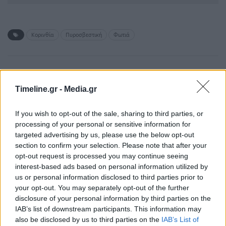
Κορινθία
Πυροσβεστική
Φωτιά
ΠΡΟΗΓΟΎΜΕΝΟ ΆΡΘΡΟ
ΕΠΌΜΕΝΟ ΆΡΘΡΟ
Κρήτη: Υπό μερικό
Ο Ρίσι Σούνακ ανατρέπει
Timeline.gr -
Media.gr
έλεγχο η πυρκαγιά στις
την άρση της
Σίσες Μυλοποτάμου –
απαγόρευσης για το
If you wish to opt-out of the sale, sharing to third parties, or
Ισχυρή δύναμη της
fracking και θα επιδιώξει
processing of your personal or sensitive information for
πυροσβεστικής στο
την μείωση της
targeted advertising by us, please use the below opt-out
σημείο
μετανάστευσης
section to confirm your selection. Please note that after your
opt-out request is processed you may continue seeing
interest-based ads based on personal information utilized by
us or personal information disclosed to third parties prior to
Μπορεί επίσης να σε ενδιαφέρει
your opt-out. You may separately opt-out of the further
disclosure of your personal information by third parties on the
IAB’s list of downstream participants. This information may
ΠΥΡΟΣΒΕΣΤΙΚΉ
ΠΥΡΟΣΒΕΣΤΙΚΉ
also be disclosed by us to third parties on the
IAB’s List of