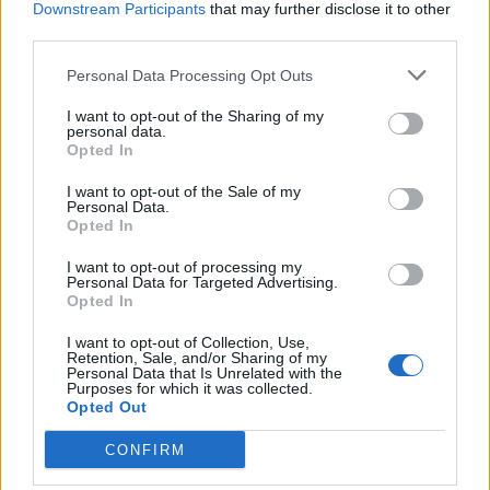
Downstream Participants
that may further disclose it to other
third parties.
Personal Data Processing Opt Outs
I want to opt-out of the Sharing of my
Meteo: Πολύ υψηλός
ΠΝΠ για ασθενοφόρα:
personal data.
κίνδυνος πυρκαγιάς
Ξεκινά σήμερα η
Opted In
το τριήμερο 9 – 11
εκπαίδευση των 199
Αυγούστου
υπαλλήλων της
I want to opt-out of the Sale of my
Personal Data.
Πυροσβεστικής…
Opted In
ΠΥΡΟΣΒΕΣΤΙΚΉ
ΠΥΡΟΣΒΕΣΤΙΚΉ
I want to opt-out of processing my
Personal Data for Targeted Advertising.
Opted In
I want to opt-out of Collection, Use,
Retention, Sale, and/or Sharing of my
Personal Data that Is Unrelated with the
Purposes for which it was collected.
Πολύ υψηλός
Εθνικό
Opted Out
κίνδυνος πυρκαγιάς
Αστεροσκοπείο
για τις περιφέρειες
Αθηνών: Σε
CONFIRM
Νοτίου και Βορείου
ετοιμότητα για την