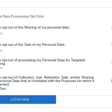
 Δευτέρας (04/07/2022) σε δασική έκταση στο
l Data Processing Opt Outs
o opt-out of the Sharing of my personal data.
In
o opt-out of the Sale of my Personal Data.
In
εστική πρόκειται για πυρκαγια που ξέσπασε
to opt-out of processing my Personal Data for Targeted
ς Αγίου Όρους.
ing.
In
 δυνάμεις
.
o opt-out of Collection, Use, Retention, Sale, and/or Sharing
ersonal Data that Is Unrelated with the Purposes for which it
lected.
Out
υνεύει κάποια Μονή.
CONFIRM