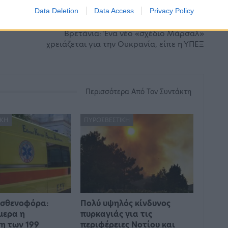
Data Deletion
Data Access
Privacy Policy
ΕΠΌΜΕΝΟ ΆΡΘΡΟ
Βρετάνια: Ένα νέο «σχέδιο Μάρσαλ»
χρειάζεται για την Ουκρανία, είπε η ΥΠΕΞ
Περισσότερα Από Τον Συντάκτη
ΙΚΉ
ΠΥΡΟΣΒΕΣΤΙΚΉ
ασθενοφόρα:
Πολύ υψηλός κίνδυνος
μερα η
πυρκαγιάς για τις
η των 199
περιφέρειες Νοτίου και