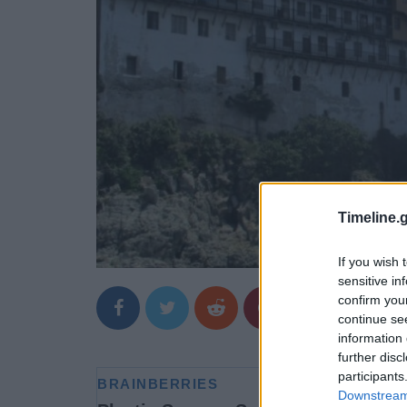
Timeline.g
If you wish 
sensitive in
confirm you
continue se
information 
further disc
participants
Downstream 