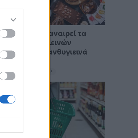
Ένας στους 4 αναιρεί τα
οφέλη των υγιεινών
γευμάτων με ανθυγιεινά
σνακ
18:11 - 15 Σεπτεμβρίου 2023