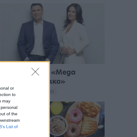
Σε νέα ώρα το «Mega
Σαββατοκύριακο»
sonal or
20:14 - 15 Σεπτεμβρίου 2023
ection to
ou may
 personal
out of the
 downstream
B’s List of