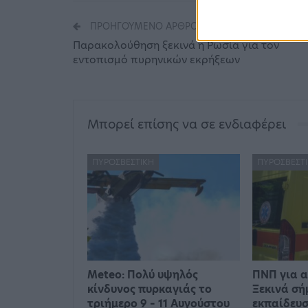
ΠΡΟΗΓΟΎΜΕΝΟ ΆΡΘΡΟ
Παρακολούθηση ξεκινά η Ρωσία για τον
εντοπισμό πυρηνικών εκρήξεων
Μπορεί επίσης να σε ενδιαφέρει
ΠΥΡΟΣΒΕΣΤΙΚΉ
ΠΥΡΟΣΒΕΣΤ
Meteo: Πολύ υψηλός
ΠΝΠ για 
κίνδυνος πυρκαγιάς το
Ξεκινά σή
τριήμερο 9 – 11 Αυγούστου
εκπαίδευσ