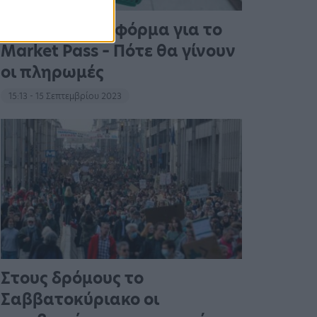
Άνοιξε η πλατφόρμα για το
Market Pass – Πότε θα γίνουν
οι πληρωμές
15:13 - 15 Σεπτεμβρίου 2023
Στους δρόμους το
Σαββατοκύριακο οι