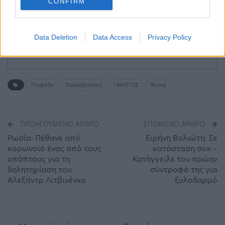
CONFIRM
Data Deletion
Data Access
Privacy Policy
Γλυφάδα
Πυροσβεστική
ΥΜΗΤΤΟΣ
Φωτιά
ΠΡΟΗΓΟΎΜΕΝΟ ΆΡΘΡΟ
ΕΠΌΜΕΝΟ ΆΡΘΡΟ
Ρωσία: Πέθανε από
Ειρήνη Βολιώτη: Σε
κορωνοϊό ένας από τους
κατάσταση σοκ –
υπόπτους για τη
Κατήγγειλε τον πρώην
δηλητηρίαση του
σύντροφό της για
Αλεξάντρ Λιτβινένκο
ξυλοδαρμό