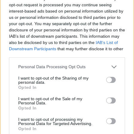
opt-out request is processed you may continue seeing
Επιχειρήσεων, σε συνεργασία με όλους τους
interest-based ads based on personal information utilized by
συναρμόδιους φορείς.
us or personal information disclosed to third parties prior to
your opt-out. You may separately opt-out of the further
disclosure of your personal information by third parties on the
Έχουν ήδη εκδοθεί σχετικές ανακοινώσεις, από
IAB’s list of downstream participants. This information may
τα αρμόδια Υπουργεία, Εσωτερικών, Παιδείας,
also be disclosed by us to third parties on the
IAB’s List of
Downstream Participants
that may further disclose it to other
Εργασίας, Δικαιοσύνης και Ανάπτυξης, καθώς και
third parties.
από τις Περιφέρειες και τους Δήμους της χώρας
Personal Data Processing Opt Outs
για τις περιοχές όπου αύριο Δευτέρα 6
I want to opt-out of the Sharing of my
Φεβρουαρίου:
personal data.
Opted In
τα σχολεία θα λειτουργήσουν με τηλεκπαίδευση
I want to opt-out of the Sale of my
Personal Data.
τα δικαστήρια δεν θα λειτουργήσουν,
Opted In
ομοίως και τα εμπορικά καταστήματα θα
I want to opt-out of processing my
Personal Data for Targeted Advertising.
παραμείνουν κλειστά και
Opted In