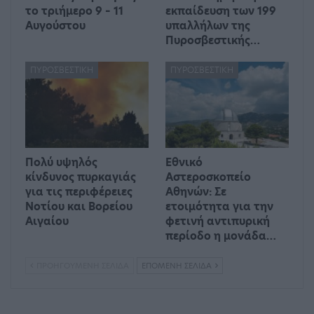
το τριήμερο 9 – 11
εκπαίδευση των 199
Αυγούστου
υπαλλήλων της
Πυροσβεστικής…
ΠΥΡΟΣΒΕΣΤΙΚΉ
ΠΥΡΟΣΒΕΣΤΙΚΉ
Πολύ υψηλός
Εθνικό
κίνδυνος πυρκαγιάς
Αστεροσκοπείο
για τις περιφέρειες
Αθηνών: Σε
Νοτίου και Βορείου
ετοιμότητα για την
Αιγαίου
φετινή αντιπυρική
περίοδο η μονάδα…
ΠΡΟΗΓΟΎΜΕΝΗ ΣΕΛΊΔΑ
ΕΠΌΜΕΝΗ ΣΕΛΊΔΑ