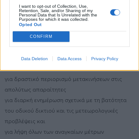
θα εφαρμοστεί η τηλεργασία στο δημόσιο τομέα
I want to opt-out of Collection, Use,
Retention, Sale, and/or Sharing of my
Επίσης, ισχυρή σύσταση για εφαρμογή
Personal Data that Is Unrelated with the
Purposes for which it was collected.
Opted Out
τηλεργασίας, έχει απευθύνει το Υπουργείο
Εργασίας και Κοινωνικών Υποθέσεων, σε όλες τις
CONFIRM
ιδιωτικές επιχειρήσεις όπου αυτό είναι εφικτό.
Data Deletion
Data Access
Privacy Policy
Τονίζουμε και πάλι, την ανάγκη:
για δραστικό περιορισμό μετακινήσεων στις
απολύτως απαραίτητες
για διαρκή ενημέρωση σχετικά με τη βατότητα
του οδικού δικτιού και τις μετεωρολογικές
προβλέψεις και
για λήψη όλων των αναγκαίων μέτρων