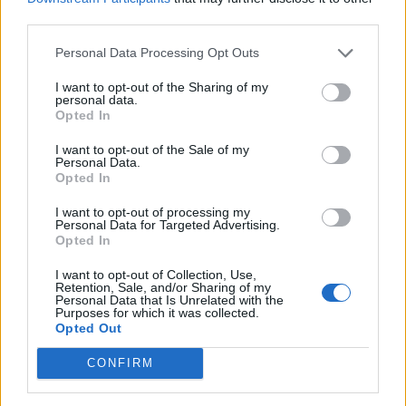
third parties.
οι «διακοπές» τους αλλά ο τεράστιος όγκος
εργασίας που καλούνται να περαιώσουν μέσα
Personal Data Processing Opt Outs
στο καλοκαίρι» αναφέρει η ανακοίνωση της
I want to opt-out of the Sharing of my
personal data.
Ένωσης.
Opted In
I want to opt-out of the Sale of my
Βουλή
τροπολογία
Personal Data.
Opted In
I want to opt-out of processing my
Personal Data for Targeted Advertising.
ΠΡΟΗΓΟΎΜΕΝΟ ΆΡΘΡΟ
ΕΠΌΜΕΝΟ ΆΡΘΡΟ
Opted In
ΣΥΡΙΖΑ: Κατατέθηκε
Πέτσας για Τσίπρα: «Η
τροπολογία για την
εμφάνισή του στη Βουλή
I want to opt-out of Collection, Use,
Retention, Sale, and/or Sharing of my
προστασία της πρώτης
προκαλεί μόνο θλίψη»
Personal Data that Is Unrelated with the
κατοικίας
Purposes for which it was collected.
Opted Out
CONFIRM
Μπορεί επίσης να σε ενδιαφέρει