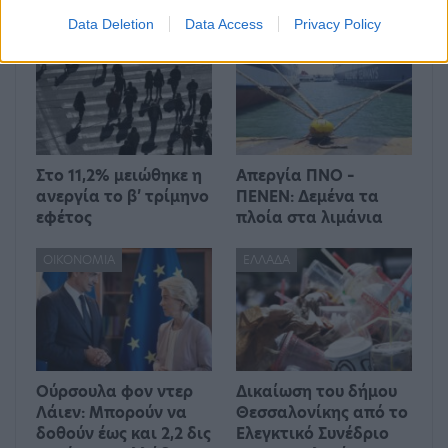
Data Deletion
Data Access
Privacy Policy
ΕΛΛΆΔΑ
ΕΛΛΆΔΑ
Στο 11,2% μειώθηκε η
Απεργία ΠΝΟ –
ανεργία το β’ τρίμηνο
ΠΕΝΕΝ: Δεμένα τα
εφέτος
πλοία στα λιμάνια
ΟΙΚΟΝΟΜΊΑ
ΕΛΛΆΔΑ
Ούρσουλα φον ντερ
Δικαίωση του δήμου
Λάιεν: Μπορούν να
Θεσσαλονίκης από το
δοθούν έως και 2,2 δις
Ελεγκτικό Συνέδριο