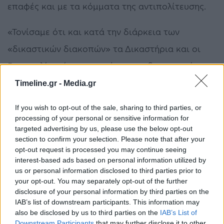
επαφές και με τα κόμματα της αντιπολίτευσης.
«Τονίσαμε ότι και κατά την διάρκεια των
«δικαστικών διακοπών» τα Δικαστήρια και οι
Εισαγγελίες είναι ανοιχτές και οι δικαστικοί
λειτουργοί εργάζονται στα τμήματα διακοπών.
Timeline.gr -
Media.gr
Η μείωση των «δικαστικών διακοπών» έστω και
If you wish to opt-out of the sale, sharing to third parties, or
processing of your personal or sensitive information for
για 15 ημέρες, θα επιφέρει τα αντίθετα
targeted advertising by us, please use the below opt-out
section to confirm your selection. Please note that after your
αποτελέσματα από τα προσδοκώμενα καθώς θα
opt-out request is processed you may continue seeing
έχει ως αναπόδραστη συνέπεια την αύξηση της
interest-based ads based on personal information utilized by
us or personal information disclosed to third parties prior to
δικαστικής ύλης και την επιβράδυνση στην
your opt-out. You may separately opt-out of the further
disclosure of your personal information by third parties on the
έκδοση των αποφάσεων.
IAB’s list of downstream participants. This information may
also be disclosed by us to third parties on the
IAB’s List of
Η αγωνία των δικαστικών λειτουργών δεν είναι
Downstream Participants
that may further disclose it to other