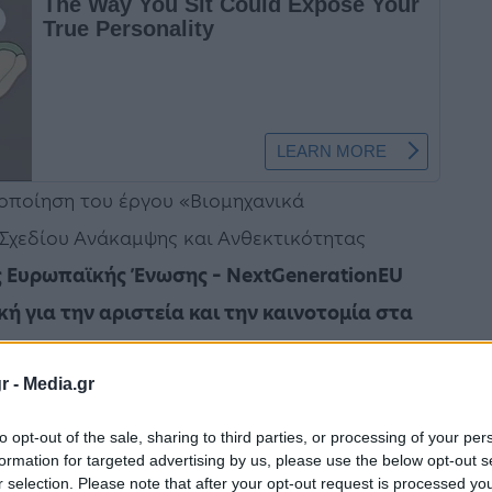
οποίηση του έργου «Βιομηχανικά
 Σχεδίου Ανάκαμψης και Ανθεκτικότητας
ς Ευρωπαϊκής Ένωσης – NextGenerationEU
κή για την αριστεία και την καινοτομία στα
ση παραγωγής – πανεπιστημίων μέσω των
r -
Media.gr
to opt-out of the sale, sharing to third parties, or processing of your per
ου είναι τα Ανώτατα Εκπαιδευτικά Ιδρύματα
formation for targeted advertising by us, please use the below opt-out s
ις/βιομηχανίες. Τα ΑΕΙ καλούνται, σε
r selection. Please note that after your opt-out request is processed y