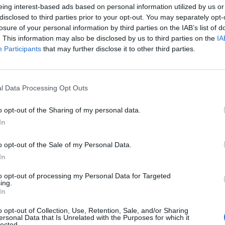
eing interest-based ads based on personal information utilized by us or
ς, να υποβάλουν προτάσεις με στόχο την από
disclosed to third parties prior to your opt-out. You may separately opt-
οποίηση ενός «Βιομηχανικού Διδακτορικού». Η
losure of your personal information by third parties on the IAB’s list of
. This information may also be disclosed by us to third parties on the
IA
ν έργων έχει ως σκοπό τη διεξαγωγή
Participants
that may further disclose it to other third parties.
η οποία αναμένεται ότι θα οδηγήσει στην
α την παραγωγή καινοτόμων προϊόντων και
l Data Processing Opt Outs
o opt-out of the Sharing of my personal data.
In
o opt-out of the Sale of my Personal Data.
είται «η αποτελεσματικότερη διασύνδεση της
In
άγκες του παραγωγικού μετασχηματισμού»,
to opt-out of processing my Personal Data for Targeted
ή θα επιτυγχάνεται μέσω της εμπορικής
ing.
In
σμάτων που προκύπτουν από την εκπόνηση
o opt-out of Collection, Use, Retention, Sale, and/or Sharing
παραγωγής καινοτόμων προϊόντων ή υπηρεσιών».
ersonal Data that Is Unrelated with the Purposes for which it
lected.