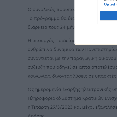
Opted 
Ο συνολικός προϋπολογισμός των ερευν
Το πρόγραμμα θα διαρκέσει έως τις 31 
διάρκεια τους 24 μήνες.
Η υπουργός Παιδείας και Θρησκευμάτων,
ανθρώπινο δυναμικό των Πανεπιστημίων
συναντιέται με την παραγωγική οικονομί
σύζευξη που οδηγεί σε απτά αποτελέσμα
κοινωνίας, δίνοντας λύσεις σε υπαρκτές
Ως ημερομηνία έναρξης ηλεκτρονικής υ
Πληροφοριακό Σύστημα Κρατικών Ενισχύσ
η Τετάρτη 29/3/2023 και μέχρι εξαντλή
Δράσης.