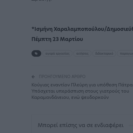
*Ισμήνη Χαραλαμποπούλου/Δημοσιεύθ
Πέμπτη 23 Μαρτίου
αγορά εργασίας
αιτήσεις
διδακτορικό
παραγω
ΠΡΟΗΓΟΎΜΕΝΟ ΆΡΘΡΟ
Κούγιας εναντίον Πλεύρη για υπόθεση Πάτρα
Υπόσχεται υπεράσπιση στους γιατρούς του
Καραμανδάνειου, ενώ ψευδορκούν
Μπορεί επίσης να σε ενδιαφέρει