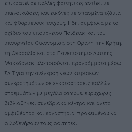
επικρατεί σε πολλές φοιτητικές εστίες, µε
υπενοικιάσεις και εικόνες µε σπασµένα τζάµια
και φθαρµένους τοίχους. Ηδη, σύµφωνα µε το
σχέδιο του υπουργείου Παιδείας και του
υπουργείου Οικονοµίας, στη Θράκη, την Κρήτη,
τη Θεσσαλία και στο Πανεπιστήµιο ∆υτικής
Μακεδονίας υλοποιούνται προγράµµατα µέσω
Σ∆ΙΤ για την ανέγερση νέων κτιριακών
συγκροτηµάτων σε εγκαταστάσεις πολλών
στρεµµάτων µε µεγάλα campus, ευρύχωρες
βιβλιοθήκες, συνεδριακά κέντρα και άνετα
αµφιθέατρα και εργαστήρια, προκειµένου να
φιλοξενήσουν τους φοιτητές.