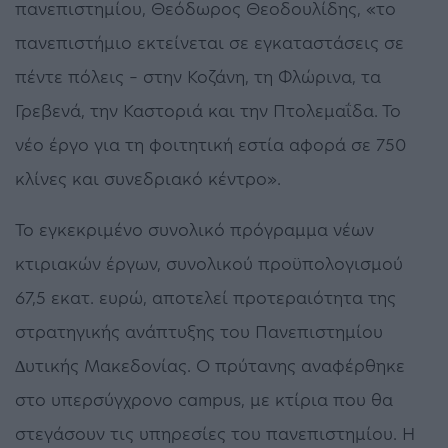
πανεπιστηµίου, Θεόδωρος Θεοδουλίδης, «το
πανεπιστήµιο εκτείνεται σε εγκαταστάσεις σε
πέντε πόλεις – στην Κοζάνη, τη Φλώρινα, τα
Γρεβενά, την Καστοριά και την Πτολεµαΐδα. Το
νέο έργο για τη φοιτητική εστία αφορά σε 750
κλίνες και συνεδριακό κέντρο».
Το εγκεκριµένο συνολικό πρόγραµµα νέων
κτιριακών έργων, συνολικού προϋπολογισµού
67,5 εκατ. ευρώ, αποτελεί προτεραιότητα της
στρατηγικής ανάπτυξης του Πανεπιστηµίου
∆υτικής Μακεδονίας. Ο πρύτανης αναφέρθηκε
στο υπερσύγχρονο campus, µε κτίρια που θα
στεγάσουν τις υπηρεσίες του πανεπιστηµίου. Η