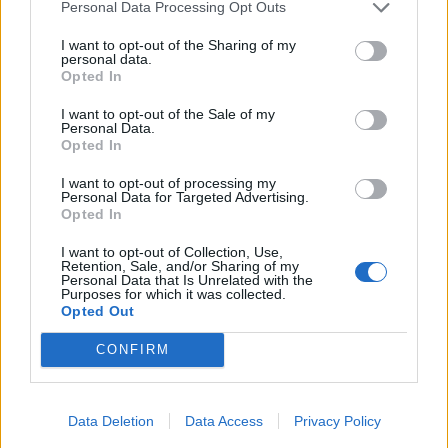
Personal Data Processing Opt Outs
φοιτητικών εστιών και άλλων εκπαιδευτικών και
I want to opt-out of the Sharing of my
personal data.
ερευνητικών εγκαταστάσεων του Πανεπιστηµίου
Opted In
Θεσσαλίας σε Βόλο και Λαµία. Τα συγκεκριµένα
I want to opt-out of the Sale of my
Personal Data.
έργα εντάσσονται σε ένα ευρύτερο πλέγµα
Opted In
προγραµµάτων Σ∆ΙΤ για την πολύπλευρη
I want to opt-out of processing my
Personal Data for Targeted Advertising.
αναβάθµιση ελληνικών πανεπιστηµιακών
Opted In
ιδρυµάτων, συνολικού προϋπολογισµού 445
I want to opt-out of Collection, Use,
εκατ. ευρώ, που βρίσκεται σε εξέλιξη. Η
Retention, Sale, and/or Sharing of my
Personal Data that Is Unrelated with the
Purposes for which it was collected.
πρωτοβουλία για τη δηµιουργία φοιτητικών
Opted Out
εστιών µέσω Σ∆ΙΤ ανήκει στα πανεπιστήµια, ενώ
CONFIRM
η διαδικασία αφορά σε τρεις διαγωνισµούς Σ∆ΙΤ
για τη δηµιουργία φοιτητικών εστιών και
Data Deletion
Data Access
Privacy Policy
εκπαιδευτικών υποδοµών σε Κρήτη, Θεσσαλία