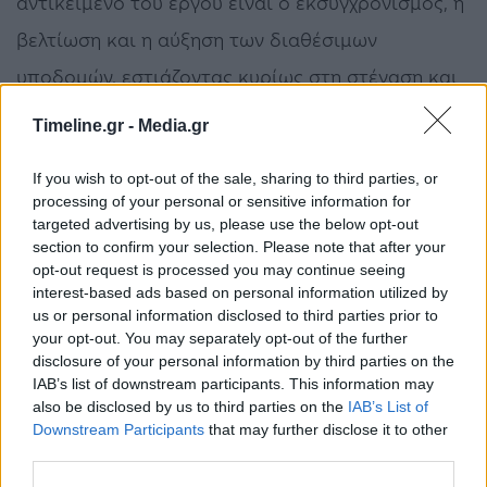
αντικείµενο του έργου είναι ο εκσυγχρονισµός, η
βελτίωση και η αύξηση των διαθέσιµων
υποδοµών, εστιάζοντας κυρίως στη στέγαση και
σίτιση των φοιτητών και των δύο πόλεων.
Timeline.gr -
Media.gr
Προβλέπεται επίσης ολοκλήρωση του
If you wish to opt-out of the sale, sharing to third parties, or
υφιστάµενου αµφιθεάτρου της
processing of your personal or sensitive information for
πανεπιστηµιούπολης του Ρεθύµνου (η διάρκεια
targeted advertising by us, please use the below opt-out
section to confirm your selection. Please note that after your
της σύµβασης είναι 30 έτη). Ο προϋπολογισµός
opt-out request is processed you may continue seeing
interest-based ads based on personal information utilized by
του έργου ανέρχεται σε 206.600.000 ευρώ.
us or personal information disclosed to third parties prior to
Επίσης, φοιτητικές εστίες και άλλες
your opt-out. You may separately opt-out of the further
disclosure of your personal information by third parties on the
εκπαιδευτικές και ερευνητικές υποδοµές έχουν
IAB’s list of downstream participants. This information may
εγκριθεί για το ∆ηµοκρίτειο Πανεπιστήµιο
also be disclosed by us to third parties on the
IAB’s List of
Downstream Participants
that may further disclose it to other
Θράκης, µε προϋπολογισµό έργου 105.400.000
third parties.
ευρώ, όπως επίσης και εγκαταστάσεις