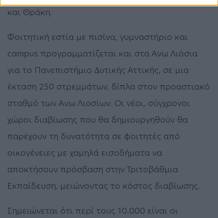
και Θράκη.
Φοιτητική εστία µε πισίνα, γυµναστήριο και
campus προγραµµατίζεται και στα Ανω Λιόσια
για το Πανεπιστήµιο ∆υτικής Αττικής, σε µια
έκταση 250 στρεµµάτων, δίπλα στον προαστιακό
σταθµό των Ανω Λιοσίων. Οι νέοι, σύγχρονοι
χώροι διαβίωσης που θα δηµιουργηθούν θα
παρέχουν τη δυνατότητα σε φοιτητές από
οικογένειες µε χαµηλά εισοδήµατα να
αποκτήσουν πρόσβαση στην Τριτοβάθµια
Εκπαίδευση, µειώνοντας το κόστος διαβίωσης.
Σηµειώνεται ότι περί τους 10.000 είναι οι