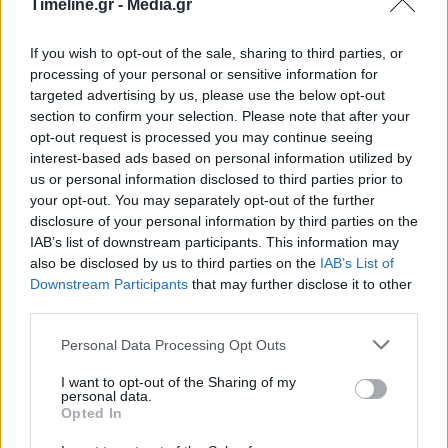
Timeline.gr -
Media.gr
(τέσσερα F-16 και ένα CN-235) προέβησαν επίσης
σε πέντε παραβάσεις των κανόνων εναέριας
If you wish to opt-out of the sale, sharing to third parties, or
κυκλοφορίας στο FIR Αθηνών.
processing of your personal or sensitive information for
targeted advertising by us, please use the below opt-out
section to confirm your selection. Please note that after your
Τέσσερα από τα τουρκικά μαχητικά ήταν
opt-out request is processed you may continue seeing
οπλισμένα, ενώ τα παραπάνω αεροσκάφη
interest-based ads based on personal information utilized by
us or personal information disclosed to third parties prior to
αναγνωρίστηκαν και αναχαιτίστηκαν σύμφωνα με
your opt-out. You may separately opt-out of the further
disclosure of your personal information by third parties on the
τους διεθνείς κανόνες.
IAB’s list of downstream participants. This information may
also be disclosed by us to third parties on the
IAB’s List of
Τουρκικές παραβιάσεις
Downstream Participants
that may further disclose it to other
third parties.
Personal Data Processing Opt Outs
ΠΡΟΗΓΟΎΜΕΝΟ ΆΡΘΡΟ
ΕΠΌΜΕΝΟ ΆΡΘΡΟ
Επένδυση άνω των δυο
Ιερέας και αστυνομικός
I want to opt-out of the Sharing of my
personal data.
εκατ. ευρώ για
εμπλέκονται σε απάτες
Opted In
Ρομποτικό Υβριδικό
με ασφαλιστικές
Χειρουργείο εγκαινίασε ο
αποζημειώσεις