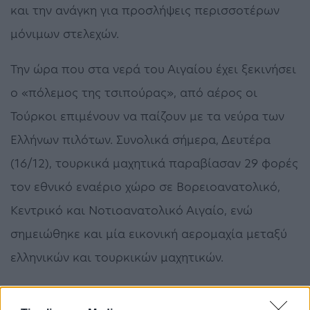
και την ανάγκη για προσλήψεις περισσοτέρων
μόνιμων στελεχών.
Την ώρα που στα νερά του Αιγαίου έχει ξεκινήσει
ο «πόλεμος της τσιπούρας», από αέρος οι
Τούρκοι επιμένουν να παίζουν με τα νεύρα των
Ελλήνων πιλότων. Συνολικά σήμερα, Δευτέρα
(16/12), τουρκικά μαχητικά παραβίασαν 29 φορές
τον εθνικό εναέριο χώρο σε Βορειοανατολικό,
Κεντρικό και Νοτιοανατολικό Αιγαίο, ενώ
σημειώθηκε και μία εικονική αερομαχία μεταξύ
ελληνικών και τουρκικών μαχητικών.
Τα συνολικά πέντε τουρκικά αεροσκάφη