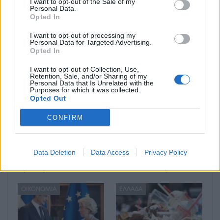
I want to opt-out of the Sale of my
Βασίλης Κικίλιας
Personal Data.
Opted In
I want to opt-out of processing my
Personal Data for Targeted Advertising.
Opted In
Μπορεί επίσης να σε ενδιαφέρει
I want to opt-out of Collection, Use,
Retention, Sale, and/or Sharing of my
ΕΛΛΆΔΑ
ΕΛΛΆΔΑ
Personal Data that Is Unrelated with the
Purposes for which it was collected.
Opted Out
CONFIRM
Στο 11,2% μειώθηκε η
Απεργία ΠΝΟ –
Data Deletion
Data Access
Privacy Policy
ανεργία το β’ τρίμηνο
ΠΕΝΕΝ: Δεμένα τα
εφέτος
πλοία στα λιμάνια
ΟΙΚΟΝΟΜΊΑ
ΕΛΛΆΔΑ