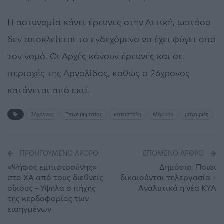
Η αστυνομία κάνει έρευνες στην Αττική, ωστόσο
δεν αποκλείεται το ενδεχόμενο να έχει φύγει από
τον νομό. Οι Αρχές κάνουν έρευνες και σε
περιοχές της Αργολίδας, καθώς ο 26χρονος
κατάγεται από εκεί.
26χρονος
Επιχειρηματίας
καταστολή
Μάρκου
μαχαιριές
ΠΡΟΗΓΟΎΜΕΝΟ ΆΡΘΡΟ
ΕΠΌΜΕΝΟ ΆΡΘΡΟ
«Ψήφος εμπιστοσύνης»
Δημόσιο: Ποιοι
στο ΧΑ από τους διεθνείς
δικαιούνται τηλεργασία –
οίκους – Υψηλά ο πήχης
Aναλυτικά η νέα ΚΥΑ
της κερδοφορίας των
εισηγμένων