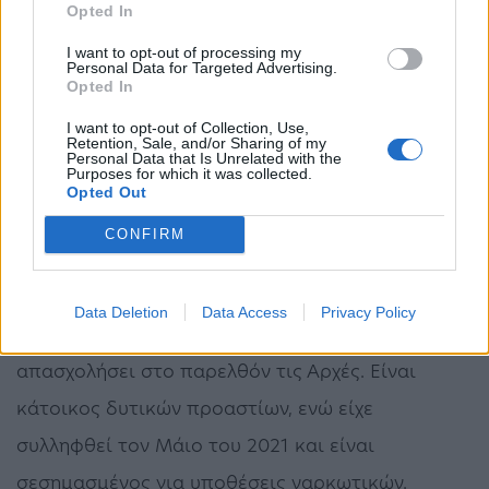
Opted In
ασφαλείας του καταστήματος δεν σημειώθηκε
I want to opt-out of processing my
Personal Data for Targeted Advertising.
κανένας διαπληκτισμός, κάτι που επιβεβαίωσε
Opted In
και φίλος του επιχειρηματία, ο οποίος δήλωσε
I want to opt-out of Collection, Use,
Retention, Sale, and/or Sharing of my
στο MEGA πως η ένταση σημειώθηκε όσο
Personal Data that Is Unrelated with the
Purposes for which it was collected.
περίμεναν στην σειρά στην καντίνα.
Opted Out
Το προφίλ του δράστη
CONFIRM
Ο άνδρας που μαχαίρωσε 15 φορές τον
Data Deletion
Data Access
Privacy Policy
επιχειρηματία είναι 26 ετών και έχει
απασχολήσει στο παρελθόν τις Αρχές. Είναι
κάτοικος δυτικών προαστίων, ενώ είχε
συλληφθεί τον Μάιο του 2021 και είναι
σεσημασμένος για υποθέσεις ναρκωτικών.