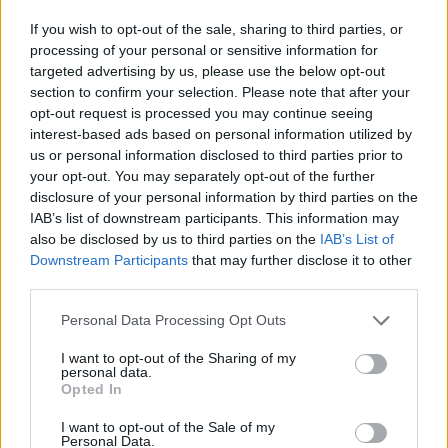
Στο βίντεο που κατέγραψαν οι κάμερες
If you wish to opt-out of the sale, sharing to third parties, or
processing of your personal or sensitive information for
ασφαλείας ο επιχειρηματίας και η παρέα του
targeted advertising by us, please use the below opt-out
εμφανίζονται γύρω στη 01:30 να μπαίνουν στο
section to confirm your selection. Please note that after your
opt-out request is processed you may continue seeing
μαγαζί.
interest-based ads based on personal information utilized by
us or personal information disclosed to third parties prior to
Εκεί βρισκόταν ήδη η παρέα του δράστη, ο
your opt-out. You may separately opt-out of the further
disclosure of your personal information by third parties on the
οποίος εισήλθε στο μαγαζί γύρω στις 03:00,
IAB’s list of downstream participants. This information may
also be disclosed by us to third parties on the
IAB’s List of
σύμφωνα με όσα κατέγραψαν οι κάμερες. Ο
Downstream Participants
that may further disclose it to other
δράστης κάθισε με την παρέα του και 55 λεπτά
third parties.
αργότερα έφυγαν.
Personal Data Processing Opt Outs
I want to opt-out of the Sharing of my
Ο επιχειρηματίας και η παρέα του έφυγαν από το
personal data.
Opted In
μαγαζί 7 λεπτά μετά την αναχώρηση του δράστη.
I want to opt-out of the Sale of my
Personal Data.
Στο βίντεο που κατέγραψαν οι κάμερες