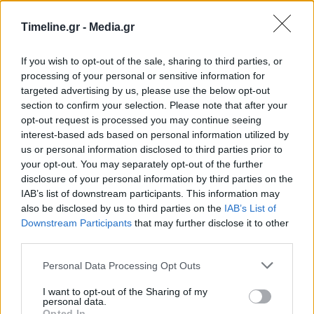
Κορωνοϊός – Τσακρής: Η
Κορωνοϊός: Τι ισχύει για
χαλάρωση και ο
την τηλεργασία σύμφωνα
Timeline.gr -
Media.gr
εφησυχασμός θα
με εγκύκλιο του
δημιουργήσουν νέες
υπουργείου Εργασίας
εστίες μετάδοσης
If you wish to opt-out of the sale, sharing to third parties, or
processing of your personal or sensitive information for
targeted advertising by us, please use the below opt-out
section to confirm your selection. Please note that after your
opt-out request is processed you may continue seeing
Μπορεί επίσης να σε ενδιαφέρει
interest-based ads based on personal information utilized by
us or personal information disclosed to third parties prior to
your opt-out. You may separately opt-out of the further
ΕΛΛΆΔΑ
ΕΛΛΆΔΑ
disclosure of your personal information by third parties on the
IAB’s list of downstream participants. This information may
also be disclosed by us to third parties on the
IAB’s List of
Downstream Participants
that may further disclose it to other
third parties.
Στο 11,2% μειώθηκε η
Απεργία ΠΝΟ –
Personal Data Processing Opt Outs
ανεργία το β’ τρίμηνο
ΠΕΝΕΝ: Δεμένα τα
εφέτος
πλοία στα λιμάνια
I want to opt-out of the Sharing of my
personal data.
Opted In