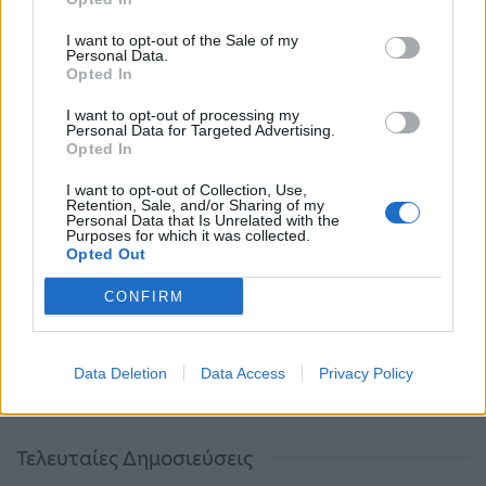
ΟΙΚΟΝΟΜΊΑ
ΕΛΛΆΔΑ
I want to opt-out of the Sale of my
Personal Data.
Opted In
I want to opt-out of processing my
Personal Data for Targeted Advertising.
Ούρσουλα φον ντερ
Δικαίωση του δήμου
Opted In
Λάιεν: Μπορούν να
Θεσσαλονίκης από το
I want to opt-out of Collection, Use,
δοθούν έως και 2,2 δις
Ελεγκτικό Συνέδριο
Retention, Sale, and/or Sharing of my
ευρώ στην Ελλάδα –…
για τα Πολυκέντρα…
Personal Data that Is Unrelated with the
Purposes for which it was collected.
Opted Out
ΠΡΟΗΓΟΎΜΕΝΗ ΣΕΛΊΔΑ
ΕΠΌΜΕΝΗ ΣΕΛΊΔΑ
CONFIRM
Data Deletion
Data Access
Privacy Policy
Τελευταίες Δημοσιεύσεις