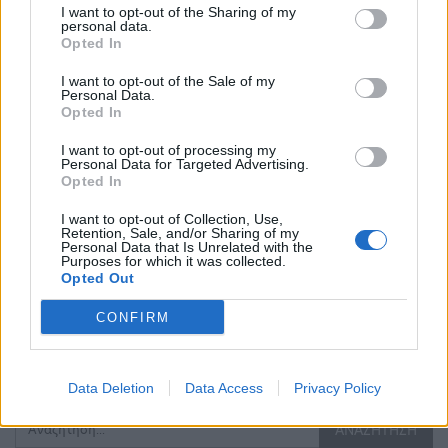
Στο 11,2% μειώθηκε η
Απεργία ΠΝΟ –
I want to opt-out of the Sharing of my
personal data.
ανεργία το β’ τρίμηνο
ΠΕΝΕΝ: Δεμένα τα
Opted In
εφέτος
πλοία στα λιμάνια
I want to opt-out of the Sale of my
ΟΙΚΟΝΟΜΊΑ
ΕΛΛΆΔΑ
Personal Data.
Opted In
I want to opt-out of processing my
Personal Data for Targeted Advertising.
Opted In
I want to opt-out of Collection, Use,
Ούρσουλα φον ντερ
Δικαίωση του δήμου
Retention, Sale, and/or Sharing of my
Λάιεν: Μπορούν να
Θεσσαλονίκης από το
Personal Data that Is Unrelated with the
Purposes for which it was collected.
δοθούν έως και 2,2 δις
Ελεγκτικό Συνέδριο
Opted Out
ευρώ στην Ελλάδα –…
για τα Πολυκέντρα…
CONFIRM
ΠΡΟΗΓΟΎΜΕΝΗ ΣΕΛΊΔΑ
ΕΠΌΜΕΝΗ ΣΕΛΊΔΑ
Data Deletion
Data Access
Privacy Policy