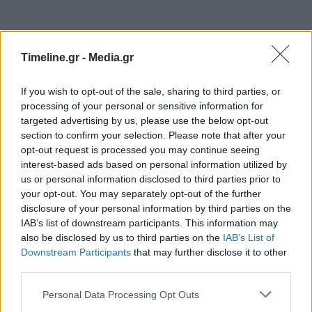
ΠΡΟΗΓΟΎΜΕΝΟ ΆΡΘΡΟ
ΕΠΌΜΕΝΟ ΆΡΘΡΟ
Timeline.gr -
Media.gr
Υπεγράφη υπουργική
Διήμερη επίσκεψη του Κ.
απόφαση για τις
Μητσοτάκη στη
If you wish to opt-out of the sale, sharing to third parties, or
Διεπαγελματικές
Θεσσαλία
processing of your personal or sensitive information for
Οργανώσεις από το Μ.
targeted advertising by us, please use the below opt-out
Βορίδη
section to confirm your selection. Please note that after your
opt-out request is processed you may continue seeing
interest-based ads based on personal information utilized by
us or personal information disclosed to third parties prior to
Μπορεί επίσης να σε ενδιαφέρει
your opt-out. You may separately opt-out of the further
disclosure of your personal information by third parties on the
IAB’s list of downstream participants. This information may
ΕΛΛΆΔΑ
ΕΛΛΆΔΑ
also be disclosed by us to third parties on the
IAB’s List of
Downstream Participants
that may further disclose it to other
third parties.
Personal Data Processing Opt Outs