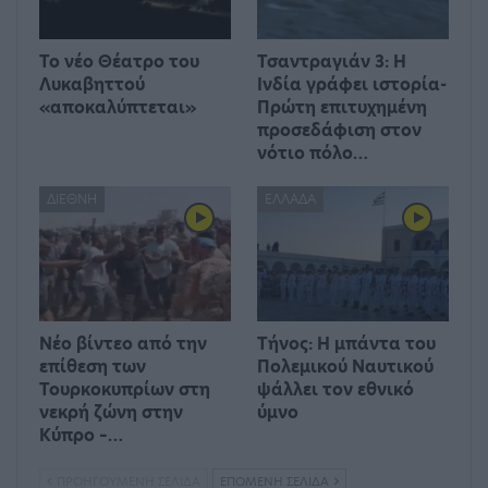
Το νέο Θέατρο του
Τσαντραγιάν 3: Η
Λυκαβηττού
Ινδία γράφει ιστορία-
«αποκαλύπτεται»
Πρώτη επιτυχημένη
προσεδάφιση στον
νότιο πόλο…
ΔΙΕΘΝΉ
ΕΛΛΆΔΑ
Νέο βίντεο από την
Τήνος: Η μπάντα του
επίθεση των
Πολεμικού Ναυτικού
Τουρκοκυπρίων στη
ψάλλει τον εθνικό
νεκρή ζώνη στην
ύμνο
Κύπρο –…
ΠΡΟΗΓΟΎΜΕΝΗ ΣΕΛΊΔΑ
ΕΠΌΜΕΝΗ ΣΕΛΊΔΑ