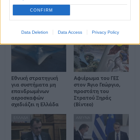
CONFIRM
Μπορεί επίσης να σε ενδιαφέρει
Data Deletion
Data Access
Privacy Policy
ΕΛΛΆΔΑ
ΕΛΛΆΔΑ
Εθνική στρατηγική
Αφιέρωμα του ΓΕΣ
για συστήματα μη
στον Άγιο Γεώργιο,
επανδρωμένων
προστάτη του
αεροσκαφών
Στρατού Ξηράς
σχεδιάζει η Ελλάδα
(Βίντεο)
ΕΛΛΆΔΑ
ΆΜΥΝΑ