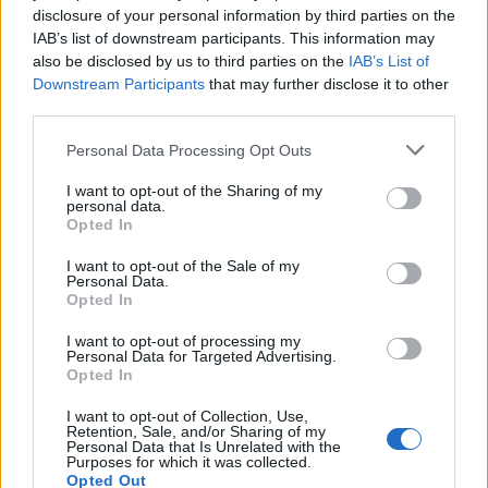
disclosure of your personal information by third parties on the
συνέβαλε στην προαγωγή του επιπέδου της
IAB’s list of downstream participants. This information may
also be disclosed by us to third parties on the
IAB’s List of
επιχειρησιακής ετοιμότητας, της μαχητικής
Downstream Participants
that may further disclose it to other
ικανότητας, συνεργασίας και
third parties.
διαλειτουργικότητας των συμμετεχόντων σε
Personal Data Processing Opt Outs
διμερές και διασυμμαχικό πλαίσιο, όπως
I want to opt-out of the Sharing of my
personal data.
τονίζεται σε σχετική ανακοίνωση του ΓΕΕΘΑ.
Opted In
I want to opt-out of the Sale of my
F-16
Πολεμική Αεροπορία
Στρατιωτική άσκηση
Personal Data.
Opted In
I want to opt-out of processing my
ΠΡΟΗΓΟΎΜΕΝΟ ΆΡΘΡΟ
ΕΠΌΜΕΝΟ ΆΡΘΡΟ
Personal Data for Targeted Advertising.
Opted In
Νέα μεταγραφική βόμβα
Υποχωρεί το πετρέλαιο –
από τον Άρη: Φέρνει στη
Στα 245 ευρώ το φυσικό
I want to opt-out of Collection, Use,
Θεσσαλονίκη τον Νικολά
αέριο
Retention, Sale, and/or Sharing of my
Personal Data that Is Unrelated with the
Ν’ Κουλού
Purposes for which it was collected.
Opted Out