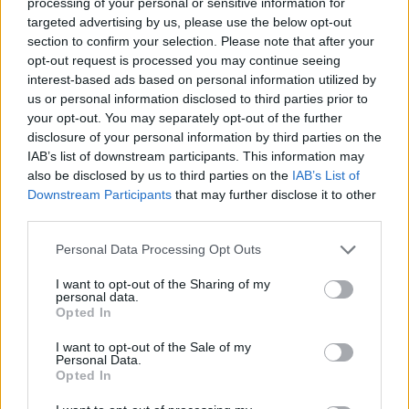
processing of your personal or sensitive information for
με διάφορα οπλικά συστήματα, ενθαρρύνοντάς
targeted advertising by us, please use the below opt-out
section to confirm your selection. Please note that after your
έτσι την ουκρανική κυβέρνηση να συνεχίσει τις
opt-out request is processed you may continue seeing
εχθροπραξίες με κάθε κόστος»
, τόνισε.
interest-based ads based on personal information utilized by
us or personal information disclosed to third parties prior to
your opt-out. You may separately opt-out of the further
Ζαχάροβα
Ουκρανία
Πόλεμος
Ρωσία
disclosure of your personal information by third parties on the
IAB’s list of downstream participants. This information may
also be disclosed by us to third parties on the
IAB’s List of
ΠΡΟΗΓΟΎΜΕΝΟ ΆΡΘΡΟ
ΕΠΌΜΕΝΟ ΆΡΘΡΟ
Downstream Participants
that may further disclose it to other
third parties.
ExxonMobil: Άρχισε
«Ναι» στις 4 κορβέτες
δουλειά – Απλώνει
από το Πολεμικό
Personal Data Processing Opt Outs
καλώδια στην Κρήτη
Ναυτικό, στα 2 δις ευρώ
το κόστος
I want to opt-out of the Sharing of my
personal data.
Opted In
I want to opt-out of the Sale of my
Μπορεί επίσης να σε ενδιαφέρει
Personal Data.
Opted In