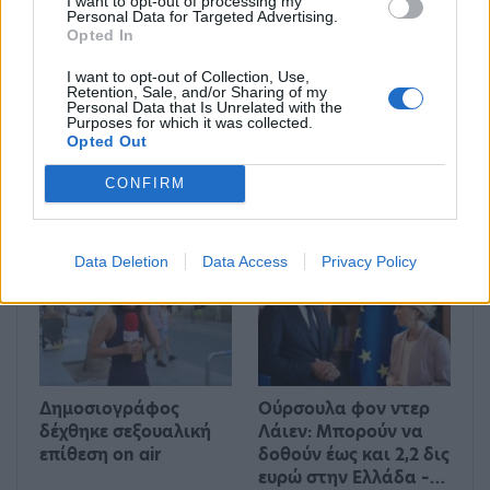
I want to opt-out of processing my
ΔΙΕΘΝΉ
ΔΙΕΘΝΉ
Personal Data for Targeted Advertising.
Opted In
I want to opt-out of Collection, Use,
Retention, Sale, and/or Sharing of my
Personal Data that Is Unrelated with the
Purposes for which it was collected.
Opted Out
Ένας στους 4 αναιρεί
Στους δρόμους το
τα οφέλη των
Σαββατοκύριακο οι
CONFIRM
υγιεινών γευμάτων με
ακτιβιστές για τα
ανθυγιεινά σνακ
ορυκτά καύσιμα
Data Deletion
Data Access
Privacy Policy
ΔΙΕΘΝΉ
ΟΙΚΟΝΟΜΊΑ
Δημοσιογράφος
Ούρσουλα φον ντερ
δέχθηκε σεξουαλική
Λάιεν: Μπορούν να
επίθεση on air
δοθούν έως και 2,2 δις
ευρώ στην Ελλάδα –…