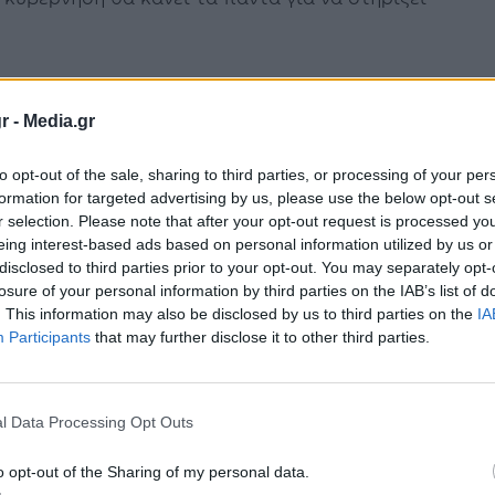
r -
Media.gr
θήσει τις οικογένειες και τις
to opt-out of the sale, sharing to third parties, or processing of your per
θα ληφθούν πιο αυστηρά μέτρα για να
formation for targeted advertising by us, please use the below opt-out s
r selection. Please note that after your opt-out request is processed y
eing interest-based ads based on personal information utilized by us or
disclosed to third parties prior to your opt-out. You may separately opt-
 του
losure of your personal information by third parties on the IAB’s list of
. This information may also be disclosed by us to third parties on the
IA
ωση του πατέρα του, που εμφανίστηκε να
Participants
that may further disclose it to other third parties.
κοινωνικές αποστάσεις, σημειώνοντας ότι θα
l Data Processing Opt Outs
υς που σκέφτονται τις συμβουλές, όσο
o opt-out of the Sharing of my personal data.