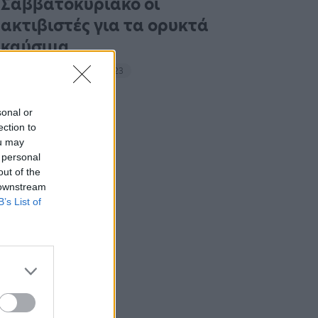
Σαββατοκύριακο οι
ακτιβιστές για τα ορυκτά
καύσιμα
14:27 - 15 Σεπτεμβρίου 2023
sonal or
ection to
ou may
 personal
out of the
 downstream
B’s List of