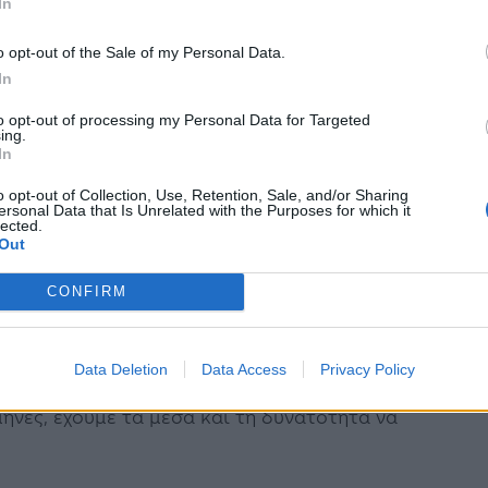
In
, τόσο περισσότερες είναι η συλλογικές
, να προστατεύσουμε το εθνικό σύστημα υγείας
o opt-out of the Sale of my Personal Data.
In
to opt-out of processing my Personal Data for Targeted
ing.
από τους πολίτες να κάνουν σημαντικές
In
 σταθεί στο πλευρό όσων κάνουν τις αλλαγές,
o opt-out of Collection, Use, Retention, Sale, and/or Sharing
μέριμνα.
ersonal Data that Is Unrelated with the Purposes for which it
lected.
Out
 νικηθεί»
CONFIRM
 «εχθρός είναι φονικός, αλλά μπορεί να
 να ακολουθήσουν τις επιστημονικές συμβουλές.
Data Deletion
Data Access
Privacy Policy
μήνες, έχουμε τα μέσα και τη δυνατότητα να