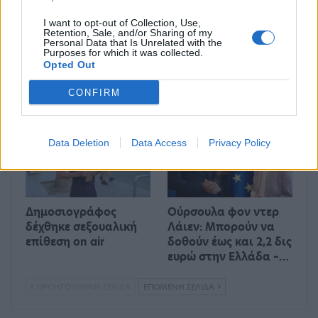
I want to opt-out of Collection, Use,
Retention, Sale, and/or Sharing of my
Ένας στους 4 αναιρεί
Στους δρόμους το
Personal Data that Is Unrelated with the
Purposes for which it was collected.
τα οφέλη των
Σαββατοκύριακο οι
Opted Out
υγιεινών γευμάτων με
ακτιβιστές για τα
ανθυγιεινά σνακ
ορυκτά καύσιμα
CONFIRM
ΔΙΕΘΝΉ
ΟΙΚΟΝΟΜΊΑ
Data Deletion
Data Access
Privacy Policy
Δημοσιογράφος
Ούρσουλα φον ντερ
δέχθηκε σεξουαλική
Λάιεν: Μπορούν να
επίθεση on air
δοθούν έως και 2,2 δις
ευρώ στην Ελλάδα –…
ΠΡΟΗΓΟΎΜΕΝΗ ΣΕΛΊΔΑ
ΕΠΌΜΕΝΗ ΣΕΛΊΔΑ