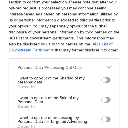
section to confirm your selection. Please note that after your
opt-out request is processed you may continue seeing
δημοσίων υπηρεσιών.
interest-based ads based on personal information utilized by
us or personal information disclosed to third parties prior to
Βέλγιο
Δρομολόγια
τρένα
your opt-out. You may separately opt-out of the further
disclosure of your personal information by third parties on the
IAB’s list of downstream participants. This information may
also be disclosed by us to third parties on the
IAB’s List of
ΠΡΟΗΓΟΎΜΕΝΟ ΆΡΘΡΟ
ΕΠΌΜΕΝΟ ΆΡΘΡΟ
Downstream Participants
that may further disclose it to other
Τέμπη: Αυτά είναι τα 11
Τέμπη: Βγήκαν από την
third parties.
μέτρα στήριξης για τις
Εντατική δύο τραυματίες
οικογένειες των θυμάτων
Personal Data Processing Opt Outs
I want to opt-out of the Sharing of my
personal data.
Opted In
Μπορεί επίσης να σε ενδιαφέρει
I want to opt-out of the Sale of my
Personal Data.
Opted In
ΔΙΕΘΝΉ
ΔΙΕΘΝΉ
I want to opt-out of processing my
Personal Data for Targeted Advertising.
Opted In