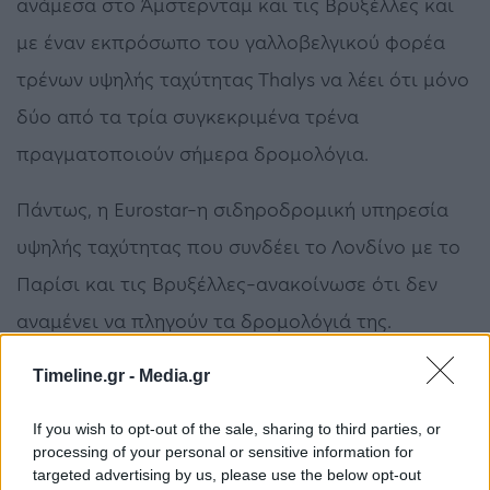
ανάμεσα στο Άμστερνταμ και τις Βρυξέλλες και
με έναν εκπρόσωπο του γαλλοβελγικού φορέα
τρένων υψηλής ταχύτητας Τhalys να λέει ότι μόνο
δύο από τα τρία συγκεκριμένα τρένα
πραγματοποιούν σήμερα δρομολόγια.
Πάντως, η Eurostar–η σιδηροδρομική υπηρεσία
υψηλής ταχύτητας που συνδέει το Λονδίνο με το
Παρίσι και τις Βρυξέλλες–ανακοίνωσε ότι δεν
αναμένει να πληγούν τα δρομολόγιά της.
Η σημερινή απεργία εντάσσεται σε αυτό που τα
Timeline.gr -
Media.gr
συνδικάτα αποκαλούν “εβδομάδα ενημέρωσης
If you wish to opt-out of the sale, sharing to third parties, or
και δράσης” για την καταγγελλόμενη
processing of your personal or sensitive information for
targeted advertising by us, please use the below opt-out
υποστελέχωση και υποχρηματοδότηση των