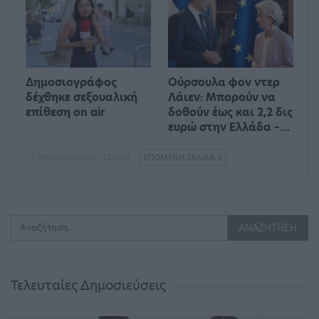
Δημοσιογράφος
Ούρσουλα φον ντερ
δέχθηκε σεξουαλική
Λάιεν: Μπορούν να
επίθεση on air
δοθούν έως και 2,2 δις
ευρώ στην Ελλάδα –…
ΠΡΟΗΓΟΎΜΕΝΗ ΣΕΛΊΔΑ
ΕΠΌΜΕΝΗ ΣΕΛΊΔΑ
Τελευταίες Δημοσιεύσεις