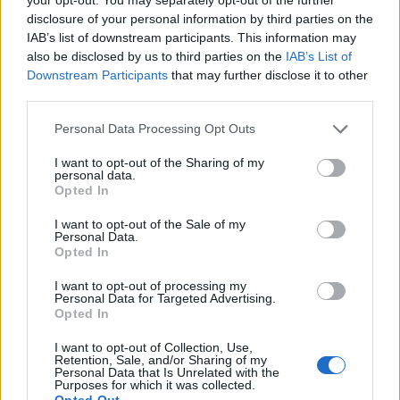
Τζορτζ, την πριγκίπισσα Σάρλοτ και τον
disclosure of your personal information by third parties on the
πρίγκιπα Λούις από τη θλίψη τους για τον
IAB’s list of downstream participants. This information may
also be disclosed by us to third parties on the
IAB’s List of
θάνατο της βασίλισσας
.
Downstream Participants
that may further disclose it to other
third parties.
Και πρόσθεσε: «Αν και ο Ουίλιαμ θα έχει
Personal Data Processing Opt Outs
αναμφίβολα στιγμές που θα νιώθει πολύ
I want to opt-out of the Sharing of my
λυπημένος, θα προσπαθήσει να προστατεύσει τα
personal data.
Opted In
παιδιά από αυτό».
I want to opt-out of the Sale of my
Personal Data.
Βασιλική οικογένεια
Βασίλισσα Ελισάβετ
Opted In
Βρετανία - Αγγλία - Ηνωμένο Βασίλειο
I want to opt-out of processing my
Πρίγκιπας Ουίλιαμ - Δούκας της Κορνουάλης και του Κέιμπριτζ
Personal Data for Targeted Advertising.
Opted In
I want to opt-out of Collection, Use,
ΠΡΟΗΓΟΎΜΕΝΟ ΆΡΘΡΟ
ΕΠΌΜΕΝΟ ΆΡΘΡΟ
Retention, Sale, and/or Sharing of my
Personal Data that Is Unrelated with the
Τσιτσιπάς – Σάκκαρη:
Το Ιράν στο επίκεντρο
Purposes for which it was collected.
Opted Out