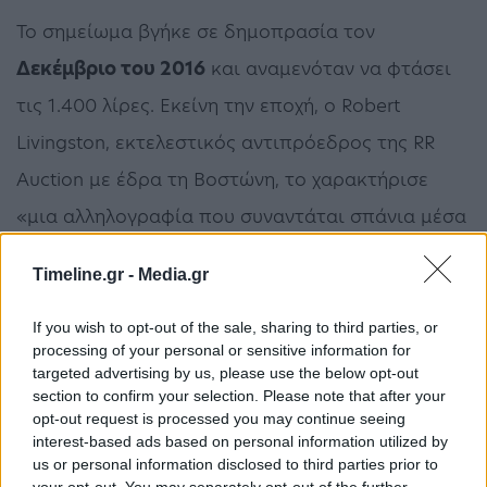
Το σημείωμα βγήκε σε δημοπρασία τον
Δεκέμβριο του 2016
και αναμενόταν να φτάσει
τις 1.400 λίρες. Εκείνη την εποχή, ο Robert
Livingston, εκτελεστικός αντιπρόεδρος της RR
Auction με έδρα τη Βοστώνη, το χαρακτήρισε
«μια αλληλογραφία που συναντάται σπάνια μέσα
από τη βασιλική οικογένεια και που ενισχύεται
Timeline.gr -
Media.gr
από τον κατάλληλο χριστουγεννιάτικο
συσχετισμό».
If you wish to opt-out of the sale, sharing to third parties, or
processing of your personal or sensitive information for
targeted advertising by us, please use the below opt-out
Την ίδια ώρα, ειδικός επί των θεμάτων της
section to confirm your selection. Please note that after your
βασιλικής οικογένειας τόνισε ότι ο
πρίγκιπας
opt-out request is processed you may continue seeing
interest-based ads based on personal information utilized by
της Ουαλίας «προστατεύει» τον πρίγκιπα
us or personal information disclosed to third parties prior to
your opt-out. You may separately opt-out of the further