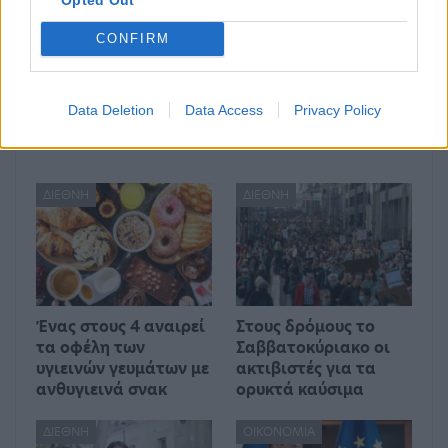
Υποβλήθηκαν σε 169
των συνομιλιών
ελέγχους ντόπινγκ σε
Μπάιντεν και Χέρτζογκ
CONFIRM
τέσσερα χρόνια
στον Λευκό Οίκο
Data Deletion
Data Access
Privacy Policy
Μπορεί επίσης να σε ενδιαφέρει
ΔΙΕΘΝΉ
ΔΙΕΘΝΉ
Ένας στους 4 αναιρεί
Στους δρόμους το
τα οφέλη των
Σαββατοκύριακο οι
υγιεινών γευμάτων με
ακτιβιστές για τα
ανθυγιεινά σνακ
ορυκτά καύσιμα
ΔΙΕΘΝΉ
ΟΙΚΟΝΟΜΊΑ