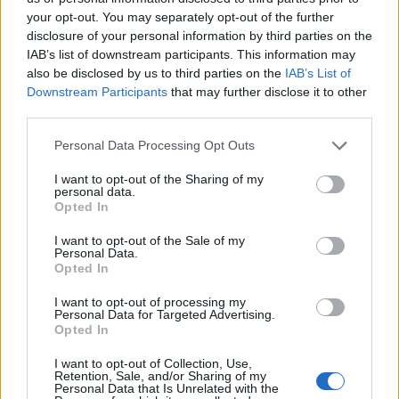
your opt-out. You may separately opt-out of the further
disclosure of your personal information by third parties on the
IAB’s list of downstream participants. This information may
Ο αναπληρωτής υπουργός δηλώνει ότι η Ελλάδα
also be disclosed by us to third parties on the
IAB’s List of
Downstream Participants
that may further disclose it to other
είναι προετοιμασμένη για όλα, ψύχραιμη,
third parties.
αποφασισμένη και ενισχυμένη διεθνώς ως
Personal Data Processing Opt Outs
παράγοντας σταθερότητας και περιφερειακής
I want to opt-out of the Sharing of my
ασφάλειας.
personal data.
Opted In
I want to opt-out of the Sale of my
Personal Data.
Opted In
I want to opt-out of processing my
Personal Data for Targeted Advertising.
Ο κ. Βαρβιτσιώτης παρουσιάζει την
Opted In
παρακαταθήκη της ελληνικής προεδρίας του
I want to opt-out of Collection, Use,
Retention, Sale, and/or Sharing of my
Συμβουλίου της Ευρώπης, που ολοκληρώνεται σε
Personal Data that Is Unrelated with the