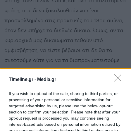
και όχι των όπλων. Όπως και όλα τα πολιτισμένα
κράτη, που δεν εξακολουθούν να είναι
προσκολλημένα στις πρακτικές του 18ου αιώνα,
όταν δεν υπήρχε το διεθνές δίκαιο. Όμως, αν τα
κυριαρχικά μας δικαιώματα τεθούν υπό
αμφισβήτηση, να είστε βέβαιοι ότι δε θα το
σκεφτούμε ούτε για να τα διαπραγματευτούμε
ούτε να τα εκχωρήσουμε».
Timeline.gr -
Media.gr
If you wish to opt-out of the sale, sharing to third parties, or
processing of your personal or sensitive information for
targeted advertising by us, please use the below opt-out
section to confirm your selection. Please note that after your
Βαρβιτσιώτης: Η Ελλάδα προετοιμασμένη για
opt-out request is processed you may continue seeing
όλα
interest-based ads based on personal information utilized by
us or personal information disclosed to third parties prior to