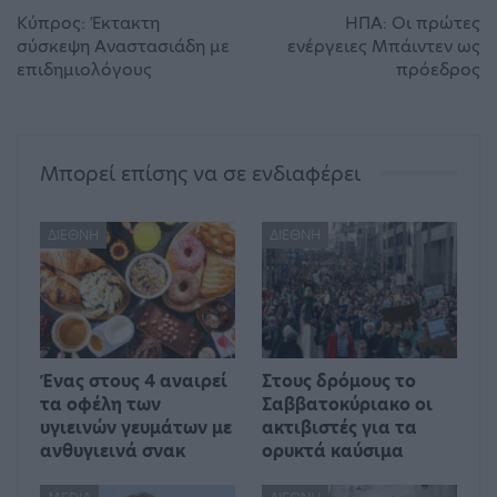
Κύπρος: Έκτακτη
ΗΠΑ: Οι πρώτες
σύσκεψη Αναστασιάδη με
ενέργειες Μπάιντεν ως
επιδημιολόγους
πρόεδρος
Μπορεί επίσης να σε ενδιαφέρει
ΔΙΕΘΝΉ
ΔΙΕΘΝΉ
Ένας στους 4 αναιρεί
Στους δρόμους το
τα οφέλη των
Σαββατοκύριακο οι
υγιεινών γευμάτων με
ακτιβιστές για τα
ανθυγιεινά σνακ
ορυκτά καύσιμα