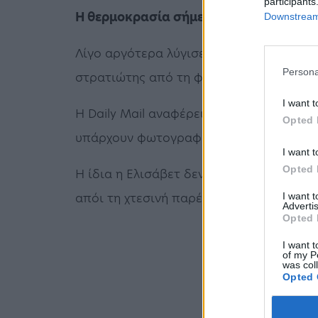
participants
Η θερμοκρασία σήμερα στο Λονδίνο ξε
Downstream 
Λίγο αργότερα λύγισε άλλος ένας στρατι
Persona
στρατιώτης από τη φρουρά της βασίλισ
I want t
Η Daily Mail αναφέρει ότι λιποθύμησαν κ
Opted 
υπάρχουν φωτογραφικές μαρτυρίες για 
I want t
Opted 
Η ίδια η Ελισάβετ δεν παρέστη στη λει
απόι τη χτεσινή παρέλαση.
I want 
Advertis
Opted 
I want t
of my P
was col
Opted 