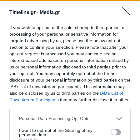
συμφωνία στρατιωτικής συνεργασίας με την
Timeline.gr -
Media.gr
GNA, κατά την επίσκεψη που πραγματοποίησε
If you wish to opt-out of the sale, sharing to third parties, or
στην Κωνσταντινούπολη ο επικεφαλής της
processing of your personal or sensitive information for
λιβυκής κυβέρνησης Φάγιεζ αλ Σάρατζ. Η
targeted advertising by us, please use the below opt-out
section to confirm your selection. Please note that after your
συμφωνία επικυρώθηκε από την τουρκική
opt-out request is processed you may continue seeing
interest-based ads based on personal information utilized by
Εθνοσυνέλευση, όμως θα πρέπει να εγκριθεί και
us or personal information disclosed to third parties prior to
μια ξεχωριστή εντολή για να σταλεί στρατός στη
your opt-out. You may separately opt-out of the further
disclosure of your personal information by third parties on the
Λιβύη, όπως γίνεται κάθε χρόνο για την
IAB’s list of downstream participants. This information may
αποστολή στρατιωτών στο Ιράκ και τη Συρία.
also be disclosed by us to third parties on the
IAB’s List of
Downstream Participants
that may further disclose it to other
third parties.
Άγκυρα
Λιβύη
Τουρκία
τρίπολη
Personal Data Processing Opt Outs
I want to opt-out of the Sharing of my
ΠΡΟΗΓΟΎΜΕΝΟ ΆΡΘΡΟ
ΕΠΌΜΕΝΟ ΆΡΘΡΟ
personal data.
Opted In