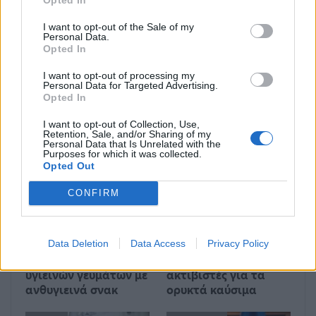
Σοκαριστικά ευρήματα:
Ο Τομ Χανκς
Ανθρώπινα λείψανα
πολιτογραφήθηκε
I want to opt-out of the Sale of my
ανακαλύφθηκαν σε
Έλληνας και το Twitter
Personal Data.
στομάχι καρχαρία
κάνει πάρτι!
Opted In
I want to opt-out of processing my
Personal Data for Targeted Advertising.
Opted In
Μπορεί επίσης να σε ενδιαφέρει
I want to opt-out of Collection, Use,
Retention, Sale, and/or Sharing of my
Personal Data that Is Unrelated with the
ΔΙΕΘΝΉ
ΔΙΕΘΝΉ
Purposes for which it was collected.
Opted Out
CONFIRM
Data Deletion
Data Access
Privacy Policy
Ένας στους 4 αναιρεί
Στους δρόμους το
τα οφέλη των
Σαββατοκύριακο οι
υγιεινών γευμάτων με
ακτιβιστές για τα
ανθυγιεινά σνακ
ορυκτά καύσιμα