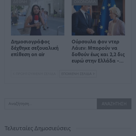
ΔΙΕΘΝΉ
ΟΙΚΟΝΟΜΊΑ
Δημοσιογράφος
Ούρσουλα φον ντερ
δέχθηκε σεξουαλική
Λάιεν: Μπορούν να
επίθεση on air
δοθούν έως και 2,2 δις
ευρώ στην Ελλάδα –…
ΠΡΟΗΓΟΎΜΕΝΗ ΣΕΛΊΔΑ
ΕΠΌΜΕΝΗ ΣΕΛΊΔΑ
Τελευταίες Δημοσιεύσεις