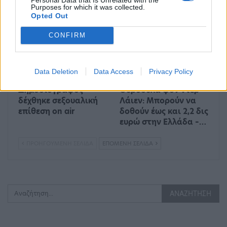
ανθυγιεινά σνακ
ορυκτά καύσιμα
Purposes for which it was collected.
Opted Out
ΔΙΕΘΝΉ
ΟΙΚΟΝΟΜΊΑ
CONFIRM
Data Deletion
Data Access
Privacy Policy
Δημοσιογράφος
Ούρσουλα φον ντερ
δέχθηκε σεξουαλική
Λάιεν: Μπορούν να
επίθεση on air
δοθούν έως και 2,2 δις
ευρώ στην Ελλάδα –…
ΠΡΟΗΓΟΎΜΕΝΗ ΣΕΛΊΔΑ
ΕΠΌΜΕΝΗ ΣΕΛΊΔΑ