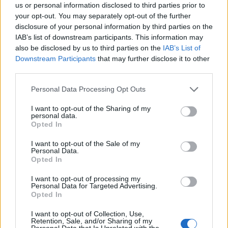
Βουτιά στο κενό έκανε
Ταχύτερη εκκαθάριση
us or personal information disclosed to third parties prior to
56χρονος στη
των φορολογικών
your opt-out. You may separately opt-out of the further
Θεσσαλονίκη
εκκρεμοτήτων και
disclosure of your personal information by third parties on the
σύσταση ειδικών
IAB’s list of downstream participants. This information may
τμημάτων για συμβάσεις
also be disclosed by us to third parties on the
IAB’s List of
ανακοίνωσε ο Κ.Τσιάρας
Downstream Participants
that may further disclose it to other
third parties.
Personal Data Processing Opt Outs
Μπορεί επίσης να σε ενδιαφέρει
I want to opt-out of the Sharing of my
personal data.
Opted In
ΔΙΕΘΝΉ
ΔΙΕΘΝΉ
I want to opt-out of the Sale of my
Personal Data.
Opted In
I want to opt-out of processing my
Personal Data for Targeted Advertising.
Opted In
Ένας στους 4 αναιρεί
Στους δρόμους το
τα οφέλη των
Σαββατοκύριακο οι
I want to opt-out of Collection, Use,
υγιεινών γευμάτων με
ακτιβιστές για τα
Retention, Sale, and/or Sharing of my
Personal Data that Is Unrelated with the