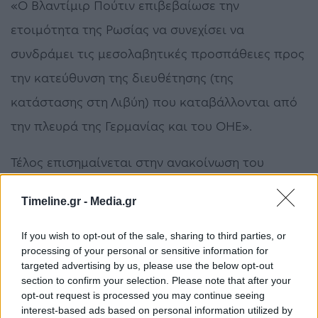
«Ο Βλαντίμιρ Πούτιν επιβεβαίωσε την
ετοιμότητα της Ρωσίας να συνεχίσει να
συνδράμει τις μεσολαβητικές προσπάθειες προς
την κατεύθυνση της διευθέτησης (της
κατάστασης στη Λιβύη) που καταβάλλονται από
την πλευρά της Γερμανίας και του ΟΗΕ».
Τέλος επισημαίνεται στην ανακοίνωση του
Κρεμλίνου ότι η τηλεφωνική συνομιλία έγινε με
Timeline.gr -
Media.gr
πρωτοβουλία του Βερολίνου.
If you wish to opt-out of the sale, sharing to third parties, or
Μέρκελ
processing of your personal or sensitive information for
targeted advertising by us, please use the below opt-out
section to confirm your selection. Please note that after your
opt-out request is processed you may continue seeing
ΠΡΟΗΓΟΎΜΕΝΟ ΆΡΘΡΟ
ΕΠΌΜΕΝΟ ΆΡΘΡΟ
interest-based ads based on personal information utilized by