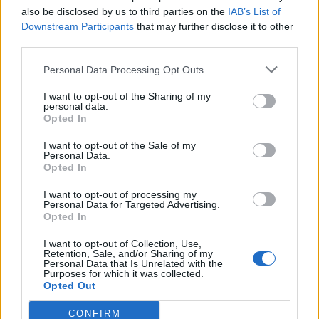
also be disclosed by us to third parties on the
IAB’s List of
Downstream Participants
that may further disclose it to other
Μπορεί επίσης να σε ενδιαφέρει
third parties.
Personal Data Processing Opt Outs
ΔΙΕΘΝΉ
ΔΙΕΘΝΉ
I want to opt-out of the Sharing of my
personal data.
Opted In
I want to opt-out of the Sale of my
Personal Data.
Ένας στους 4 αναιρεί
Στους δρόμους το
Opted In
τα οφέλη των
Σαββατοκύριακο οι
I want to opt-out of processing my
υγιεινών γευμάτων με
ακτιβιστές για τα
Personal Data for Targeted Advertising.
ανθυγιεινά σνακ
ορυκτά καύσιμα
Opted In
ΔΙΕΘΝΉ
ΟΙΚΟΝΟΜΊΑ
I want to opt-out of Collection, Use,
Retention, Sale, and/or Sharing of my
Personal Data that Is Unrelated with the
Purposes for which it was collected.
Opted Out
CONFIRM