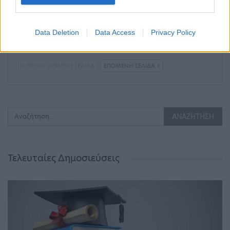
Δημοσιογράφος
Ούρσουλα φον ντερ
δέχθηκε σεξουαλική
Λάιεν: Μπορούν να
επίθεση on air
δοθούν έως και 2,2 δις
Data Deletion
Data Access
Privacy Policy
ευρώ στην Ελλάδα –…
ΠΡΟΗΓΟΎΜΕΝΗ ΣΕΛΊΔΑ
ΕΠΌΜΕΝΗ ΣΕΛΊΔΑ
Τελευταίες Δημοσιεύσεις