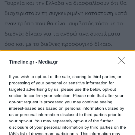
Τουρκία και την Ελλάδα να διασφαλίσουν ότι θα
διαχειριστούν τη συγκεκριμένη κατάσταση κατά
έναν τρόπο που θα είναι συμβατός τόσο με το
διεθνές δίκαιο για τα ανθρώπινα δικαιώματα
όσο και με το διεθνές προσφυγικό δίκαιο.
Timeline.gr -
Media.gr
Έβρος
Ελληνικά Σύνορα
ΗΠΑ
If you wish to opt-out of the sale, sharing to third parties, or
processing of your personal or sensitive information for
ΠΡΟΗΓΟΎΜΕΝΟ ΆΡΘΡΟ
ΕΠΌΜΕΝΟ ΆΡΘΡΟ
targeted advertising by us, please use the below opt-out
Περίπου 1.000
Μεταναστευτικό: Στήριξη
section to confirm your selection. Please note that after your
μετανάστες και
από Μακρόν και Σαρλ
opt-out request is processed you may continue seeing
πρόσφυγες έφτασαν το
Μισέλ στην Ελλάδα –
interest-based ads based on personal information utilized by
τελευταίο 24ωρο στα
Άφαντη η Μέρκελ
us or personal information disclosed to third parties prior to
ελληνικά νησιά
your opt-out. You may separately opt-out of the further
disclosure of your personal information by third parties on the
IAB’s list of downstream participants. This information may