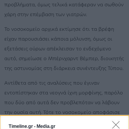
προβλήματα, όμως τελικά κατάφεραν να σωθούν
χάρη στην επέμβαση των γιατρών.
Το νοσοκομείο αρχικά εκτίμησε ότι τα βρέφη
είχαν παρουσιάσει κάποια μόλυνση, όμως οι
εξετάσεις ούρων απέκλεισαν το ενδεχόμενο
αυτό, σημείωσε ο Μπέρνχαρντ Βέμπερ, διοικητής
της αστυνομίας στη διάρκεια συνέντευξης Τύπου.
Αντίθετα από τις αναλύσεις που έγιναν
εντοπίστηκαν στα νεογνά ίχνη μορφίνης, παρόλο
που δύο από αυτά δεν προβλεπόταν να λάβουν
την ουσία αυτή. Τότε το νοσοκομείο αποφάσισε
να απευθυνθεί στην αστυνομία.
Timeline.gr -
Media.gr