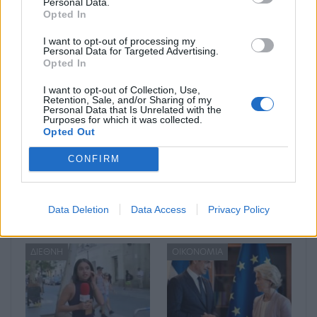
Personal Data.
Opted In
I want to opt-out of processing my
Μπορεί επίσης να σε ενδιαφέρει
Personal Data for Targeted Advertising.
Opted In
ΔΙΕΘΝΉ
ΔΙΕΘΝΉ
I want to opt-out of Collection, Use,
Retention, Sale, and/or Sharing of my
Personal Data that Is Unrelated with the
Purposes for which it was collected.
Opted Out
CONFIRM
Ένας στους 4 αναιρεί
Στους δρόμους το
τα οφέλη των
Σαββατοκύριακο οι
υγιεινών γευμάτων με
ακτιβιστές για τα
Data Deletion
Data Access
Privacy Policy
ανθυγιεινά σνακ
ορυκτά καύσιμα
ΔΙΕΘΝΉ
ΟΙΚΟΝΟΜΊΑ