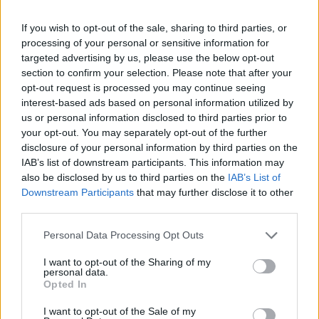
Η νοσοκόμα τέθηκε χθες Τετάρτη υπό κράτηση.
If you wish to opt-out of the sale, sharing to third parties, or
processing of your personal or sensitive information for
Πιστεύεται ότι «ενήργησε σκοπίμως», εξήγησε ο
targeted advertising by us, please use the below opt-out
section to confirm your selection. Please note that after your
εισαγγελέας, εκτιμώντας ότι γνώριζε πως τα
opt-out request is processed you may continue seeing
νεογνά ενδέχεται να πεθάνουν από τη μορφίνη.
interest-based ads based on personal information utilized by
us or personal information disclosed to third parties prior to
your opt-out. You may separately opt-out of the further
Η νεαρή γυναίκα αρνείται τις κατηγορίες.
disclosure of your personal information by third parties on the
IAB’s list of downstream participants. This information may
Απόπειρα ανθρωποκτονίας
Γερμανία
μορφίνη
νεογνά
also be disclosed by us to third parties on the
IAB’s List of
Downstream Participants
that may further disclose it to other
νοσοκόμα
third parties.
Personal Data Processing Opt Outs
ΠΡΟΗΓΟΎΜΕΝΟ ΆΡΘΡΟ
ΕΠΌΜΕΝΟ ΆΡΘΡΟ
I want to opt-out of the Sharing of my
Μυτιλήνη: Διαδηλώνουν
Ζουράρις: Είμαι πρώτα
personal data.
σήμερα 300 γυναίκες που
ΠΑΟΚ και μετά ΣΥΡΙΖΑ
Opted In
αιτούνται άσυλο
I want to opt-out of the Sale of my